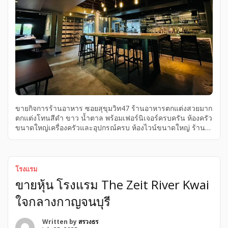
ขายกิจการร้านอาหาร ซอยสุขุมวิท47 ร้านอาหารตกแต่งสวยมาก
ตกแต่งโทนสีดำ ขาว น้ำตาล พร้อมเฟอร์นิเจอร์ครบครัน ห้องครัว
ขนาดใหญ่เครื่องครัวและอุปกรณ์ครบ ห้องไวน์ขนาดใหญ่ ร้าน
เป็นกระจกโปร่งเห็นสนามหญ้า ต้นไม้สวยงาม สามารถเข้า
ดำเนินกิจการต่อได้ทันที อยู่บนพื้นที่ 218 ตารางวา พื้นที่ใช้สอย
รวมทั้งหมด 900 ตารางเมตร ภายในอาคาร 400 ตารางเมตร
ด้านนอกอาคาร 500 ตารางเมตร สามารถรองรับลูกค้าได้
โรงแรม
ประมาณ 178 ที่นั่ง ขายกิจการ 9 ล้านบาท พร้อมสัญญาเช่าที่ดิน
ขายหุ้น โรงแรม The Zeit River Kwai
คงเหลืออีก 15 ปี มีค่าใช้จ่ายค่าเช่าที่ดิน 209,000 บาท/เดือน
ราคา 7,000,000 บาท Tel 091~541~5556 Line ID :
ใจกลางกาญจนบุรี
boynidabbb รายละเอียดทรัพย์ :: – ภายในอาคารแบ่งเป็น 2 ชั้น
** ชั้น 1 สูง […]
Written by
สรวงธร