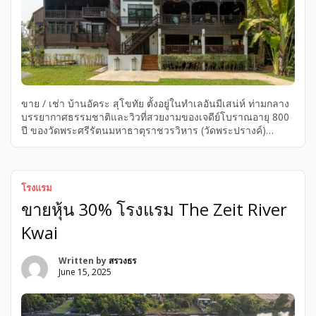
ขาย / เช่า บ้านอัคระ สุโขทัย ตั้งอยู่ในทำเลอันมีเสน่ห์ ท่ามกลาง
บรรยากาศธรรมชาติและวิวที่สวยงามของเจดีย์โบราณอายุ 800
ปี ของวัดพระศรีรัตนมหาธาตุราชวรวิหาร (วัดพระปรางค์)
อำเภอศรีสัชนาลัย จังหวัดสุโขทัย – พื้นที่ในโฉนด: 1 ไร่ 3 งาน
89 ตารางวา (สร้างบ้านได้อีก) – พื้นที่งอกริมแม่น้ำ: มากกว่า 1 ไร่
(สามารถสร้างสิ่งปลูกสร้างได้) รายละเอียดบ้าน – 4 ห้องนอน – 4
ห้องน้ำ – 1 ห้องนั่งเล่น – 1 ห้องรับประทานอาหาร (ตอนนี้รันเป็น
โรงแรม
ที่พักใน online platforms) • บ้านไม้เก่าแก่อายุกว่า 100 ปี
ขายหุ้น 30% โรงแรม The Zeit River
สถาปัตยกรรมไทยโบราณแบบประยุคสมัยราชกาลที่ 6 • ย้ายและ
รีโนเวทอย่างเมื่อปี 2563-2568 • พื้นที่ชั้น […]
Kwai
Written by
สรวงธร
June 15, 2025