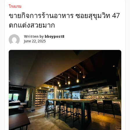
ราคาเพียง 12 ล้านบาท สถานที่สำคัญใกล้เคียง 1. ที่ทำการแขวง
โรงแรม
บำรุงทางรถไฟกาญจนบุรี 2. สกายวอล์คเมืองกาญจนบุรี 3.
ขายกิจการร้านอาหาร ซอยสุขุมวิท 47
สะพานข้ามแม่น้ำแคว 4. บิ๊กซี กาญจนบุรี 5. ทีเอ็มเค พาร์ค
กาญจนบุรี ที่ตั้ง ถนน กัมพูชา ตำบล บ้านใต้ อำเภอเมือง
ตกแต่งสวยมาก
กาญจนบุรี กาญจนบุรี
——————————————————————— […]
Written by
bboypost8
June 22, 2025