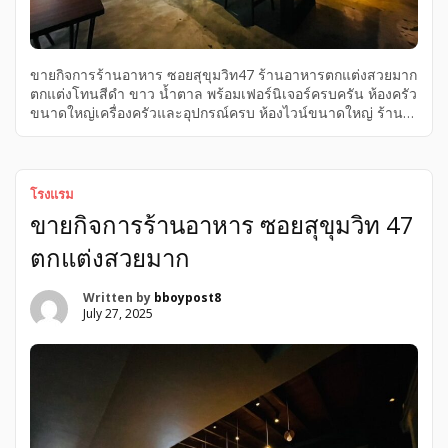
ขายกิจการร้านอาหาร ซอยสุขุมวิท47 ร้านอาหารตกแต่งสวยมาก
ตกแต่งโทนสีดำ ขาว น้ำตาล พร้อมเฟอร์นิเจอร์ครบครัน ห้องครัว
ขนาดใหญ่เครื่องครัวและอุปกรณ์ครบ ห้องไวน์ขนาดใหญ่ ร้าน
เป็นกระจกโปร่งเห็นสนามหญ้า ต้นไม้สวยงาม สามารถเข้า
ดำเนินกิจการต่อได้ทันที อยู่บนพื้นที่ 218 ตารางวา พื้นที่ใช้สอย
รวมทั้งหมด 900 ตารางเมตร ภายในอาคาร 400 ตารางเมตร
ด้านนอกอาคาร 500 ตารางเมตร สามารถรองรับลูกค้าได้
โรงแรม
ประมาณ 178 ที่นั่ง ขายกิจการ 9 ล้านบาท พร้อมสัญญาเช่าที่ดิน
ขายกิจการร้านอาหาร ซอยสุขุมวิท 47
คงเหลืออีก 15 ปี มีค่าใช้จ่ายค่าเช่าที่ดิน 209,000 บาท/เดือน
ราคา 4,500,000 บาท Tel 091~541~5556 Line ID :
ตกแต่งสวยมาก
boynidabbb รายละเอียดทรัพย์ :: – ภายในอาคารแบ่งเป็น 2 ชั้น
** ชั้น 1 สูง […]
Written by
bboypost8
July 27, 2025