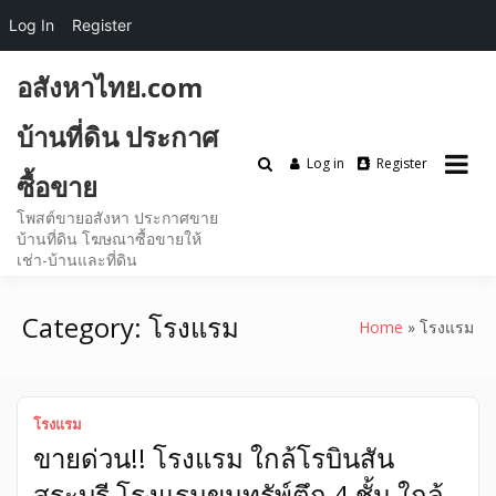
Log In
Register
Skip
อสังหาไทย.com
to
content
บ้านที่ดิน ประกาศ
Log in
Register
ซื้อขาย
โพสต์ขายอสังหา ประกาศขาย
บ้านที่ดิน โฆษณาซื้อขายให้
เช่า-บ้านและที่ดิน
Category:
โรงแรม
Home
โรงแรม
โรงแรม
ขายด่วน!! โรงแรม ใกล้โรบินสัน
สระบุรี โรงแรมขุมทรัพ์ตึก 4 ชั้น ใกล้