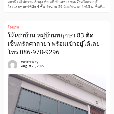
สถานีรถไฟความเร็วสูง ทำเลดี ทำเลทอง ของจังหวัดสระบุรี
โรงแรมขุมทรัพ์ตึก 4 ชั้น จำนวน 59 ห้อง/ขนาด 4×6.5 ม. พื้นที่
ใช้สอย 1,920 ตรม. ขนาดที่ดิน 2 ไร่ มีร้านอาหาร มีร้านกาแฟ
อยู่ใกล้แหล่งความเจริญ * ห่างจากโรบินสัน 500 ม. * ห่างจาก
ไทวัสดุ 600 ม. * ห่างจากโฮมโปร 1 ก.ม. * ห่างห้างอินเด็ซ์. 400
ม. * ห่างสถานีรถไฟความเร็วสูง 800 ม. * ห่างศาลากลาง
โรงแรม
ราชการ 1.5 กม. มีใบอนุญาตโรงแรม โรงแรมวางฮวงจุ้ยไว้แล้ว
ให้เช่าบ้าน หมู่บ้านพฤกษา 83 ติด
[…]
เซ็นทรัลศาลายา พร้อมเข้าอยู่ได้เลย
โทร 086-978-9296
Written by
August 28, 2025