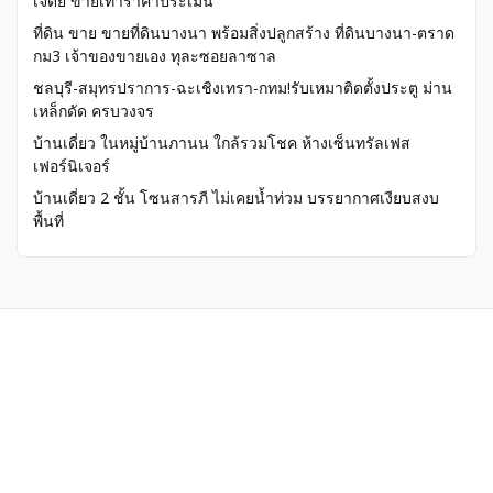
เจดีย์ ขายเท่าราคาประเมิน
ที่ดิน ขาย ขายที่ดินบางนา พร้อมสิ่งปลูกสร้าง ที่ดินบางนา-ตราด
กม3 เจ้าของขายเอง ทุละซอยลาซาล
ชลบุรี-สมุทรปราการ-ฉะเชิงเทรา-กทม!รับเหมาติดตั้งประตู ม่าน
เหล็กดัด ครบวงจร
บ้านเดี่ยว ในหมู่บ้านภานน ใกล้รวมโชค ห้างเซ็นทรัลเฟส
เฟอร์นิเจอร์
บ้านเดี่ยว 2 ชั้น โซนสารภี ไม่เคยน้ำท่วม บรรยากาศเงียบสงบ
พื้นที่