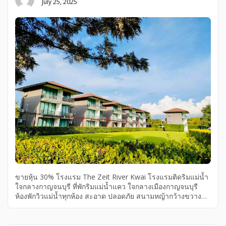
July 25, 2025
ขายหุ้น 30% โรงแรม The Zeit River Kwai โรงแรมติดริมแม่น้ำ
ใจกลางกาญจนบุรี ที่พักริมแม่น้ำแคว ใจกลางเมืองกาญจนบุรี
ห้องพักวิวแม่น้ำทุกห้อง สะอาด ปลอดภัย สนามหญ้ากว้างขวาง
บรรยากาศดี เงียบสงบ ไม่วุ่นวาย มาพักผ่อนแบบชิลๆ ปล่อยใจ ใช้
ชีวิตแบบ slow life ที่สำคัญ – สัตว์เลี้ยงเข้าพักได้ – มีร้านอาหาร
และคาเฟ่ ภายในโรงแรม – มีกิจกรรมทั้งทางบกและทางน้ำ