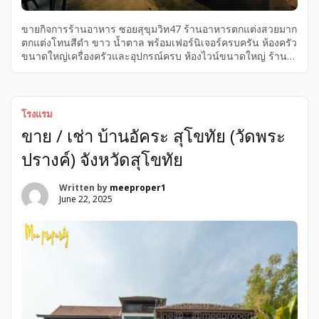
ขายกิจการร้านอาหาร ซอยสุขุมวิท47 ร้านอาหารตกแต่งสวยมาก
ตกแต่งโทนสีดำ ขาว น้ำตาล พร้อมเฟอร์นิเจอร์ครบครัน ห้องครัว
ขนาดใหญ่เครื่องครัวและอุปกรณ์ครบ ห้องไวน์ขนาดใหญ่ ร้าน
เป็นกระจกโปร่งเห็นสนามหญ้า ต้นไม้สวยงาม สามารถเข้า
ดำเนินกิจการต่อได้ทันที อยู่บนพื้นที่ 218 ตารางวา พื้นที่ใช้สอย
รวมทั้งหมด 900 ตารางเมตร ภายในอาคาร 400 ตารางเมตร
ด้านนอกอาคาร 500 ตารางเมตร สามารถรองรับลูกค้าได้
โรงแรม
ประมาณ 178 ที่นั่ง ขายกิจการ 9 ล้านบาท พร้อมสัญญาเช่าที่ดิน
ขาย / เช่า บ้านอัคระ สุโขทัย (วัดพระ
คงเหลืออีก 15 ปี มีค่าใช้จ่ายค่าเช่าที่ดิน 209,000 บาท/เดือน
ราคา 9,000,000 บาท Tel 091~541~5556 Line ID :
ปรางค์) จังหวัดสุโขทัย
boynidabbb รายละเอียดทรัพย์ :: – ภายในอาคารแบ่งเป็น 2 ชั้น
** ชั้น 1 สูง […]
Written by
meeproper1
June 22, 2025