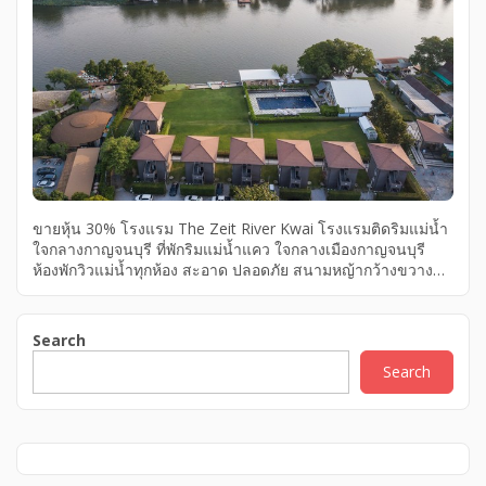
ขายหุ้น 30% โรงแรม The Zeit River Kwai โรงแรมติดริมแม่น้ำ
ใจกลางกาญจนบุรี ที่พักริมแม่น้ำแคว ใจกลางเมืองกาญจนบุรี
ห้องพักวิวแม่น้ำทุกห้อง สะอาด ปลอดภัย สนามหญ้ากว้างขวาง
บรรยากาศดี เงียบสงบ ไม่วุ่นวาย มาพักผ่อนแบบชิลๆ ปล่อยใจ ใช้
ชีวิตแบบ slow life ที่สำคัญ – สัตว์เลี้ยงเข้าพักได้ – มีร้านอาหาร
และคาเฟ่ ภายในโรงแรม – มีกิจกรรมทั้งทางบกและทางน้ำ
Search
ราคาเพียง 12 ล้านบาท สถานที่สำคัญใกล้เคียง 1. ที่ทำการแขวง
Search
บำรุงทางรถไฟกาญจนบุรี 2. สกายวอล์คเมืองกาญจนบุรี 3.
สะพานข้ามแม่น้ำแคว 4. บิ๊กซี กาญจนบุรี 5. ทีเอ็มเค พาร์ค
กาญจนบุรี ที่ตั้ง ถนน กัมพูชา ตำบล บ้านใต้ อำเภอเมือง
กาญจนบุรี กาญจนบุรี
——————————————————————— […]