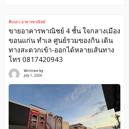
เฟอร์นิเจอร์SB แอร์คบทุกห้อง ฟรี Wifi ตลอดการเช่า มีกล้อง
วงจรปิดหน้าบ้าน จอดรถหน้าบ้านได้ ประตูบ้านไฟฟ้าใช้รีโมท
เปิดปิด แหล่งชุมชน ทำเลค้าขาย เปิดกิจการหรืออยู่อาศัย เดิน
ทางสะดวกเข้าออกได้หลายทาง ถนนสุขุมวิท ถนนศรีนครินทร์
ตึกแถว-อาคารพาณิชย์
ใกล้ทางด่วน ใกล้รถไฟฟ้าแบริ่ง ราคาเช่า 25,000/เดือน มัดจำ
ขายอาคารพาณิชย์ 4 ชั้น ใจกลางเมือง
2 เดือน ล่วงหน้า 1 เดือน สัญญาขั้นต่ำ 1 ปี สถานที่ใกล้เคียง -7-
Eleven 80 ม. -ร้านขายยา 80 […]
ขอนแก่น ทำเล ศูนย์รวมของกิน เดิน
ทางสะดวกเข้า-ออกได้หลายเส้นทาง
โทร 0817420943
Written by
July 1, 2026