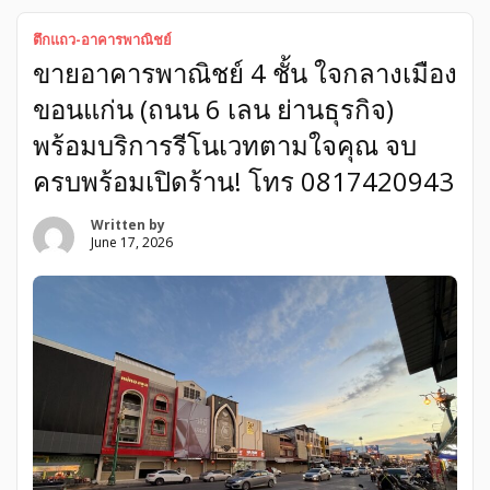
ชื่อดัง) และศูนย์รวมของกิน เดินทางสะดวกเข้า-ออกได้หลายเส้น
ทาง พิกัดทำเลทอง: อยู่ในแหล่งชุมชนใจกลางเมือง บนถนน 6
ตึกแถว-อาคารพาณิชย์
เลน สายหลัก ใกล้ห้าง Central ใกล้ตลาด (ย่านร้านทอง/คลินิก/
ขายอาคารพาณิชย์ 4 ชั้น ใจกลางเมือง
แหล่งของกิน) หมัดเด็ดเรื่องการเดินทาง: มีที่จอดรถสะดวกสบาย
ตลอดแนวยาว ลูกค้าเข้าถึงร้านได้ง่ายมาก ไม่ต้องวนหาที่จอด
ขอนแก่น (ถนน 6 เลน ย่านธุรกิจ)
ฟังก์ชันการใช้งาน: • อาคารสูง 4 ชั้น เต็มพื้นที่ • 3 ห้องน้ำ |
หน้ากว้าง 4 เมตรกว่า โดดเด่นสะดุดตา • พื้นที่ใช้สอยรวม 80 […]
พร้อมบริการรีโนเวทตามใจคุณ จบ
ครบพร้อมเปิดร้าน! โทร 0817420943
Written by
June 17, 2026