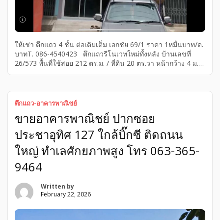
ให้เช่า ตึกแถว 4 ชั้น ต่อเติมเต็ม เอกชัย 69/1 ราคา 1หมื่นบาท/ด.
บาทT. 086-4540423 ตึกแถวรีโนเวทใหม่ทั้งหลัง บ้านเลขที่
26/573 พื้นที่ใช้สอย 212 ตร.ม. / ที่ดิน 20 ตร.วา หน้ากว้าง 4 ม.
ลึก 20 ม. ถนนหน้าอาคารกว้าง 7 ม. รถใหญ่เข้าได้ จอดรถหน้าตึก
ได้ 1-2 คัน ต่อเติมหลังเต็มพื้นที่ – ห้องน้ำ – ชั้นลอย – ห้องเก็บ
ของ – ระเบียงหลัง + เสาเข็มรองรับชั้น 4 สภาพใหม่ น้ำ-ไฟ
พร้อมใช้งานทันที พร้อมเข้าอยู่ พร้อมโอน พื้นที่ไม่เคยน้ำท่วม […]
ตึกแถว-อาคารพาณิชย์
ขายอาคารพาณิชย์ ปากซอย
ประชาอุทิศ 127 ใกล้บิ๊กซี ติดถนน
ใหญ่ ทำเลศักยภาพสูง โทร 063-365-
9464
Written by
February 22, 2026