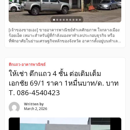
[เจ้าของขายเอง] ขายอาคารพาณิชย์ทำเลศักยภาพ ใจกลางเมือง
ร้อยเอ็ด เหมาะสำหรับผู้ที่กำลังมองหาทำเลประกอบธุรกิจ หรือ
ที่พักอาศัยในย่านเศรษฐกิจหลักของจังหวัด อาคารตั้งอยู่บนทำเลที่
เดินทางสะดวก เข้าออกได้หลายเส้นทาง และล้อมรอบด้วยสิ่ง
อำนวยความสะดวกครบครัน ข้อมูลตำแหน่งที่ตั้ง: ตำบลในเมือง
อำเภอเมืองร้อยเอ็ด จังหวัดร้อยเอ็ด • พิกัด:
https://maps.app.goo.gl/dUpZshNTftM7nkEU8?g_st=ic •
ตึกแถว-อาคารพาณิชย์
ทำเล: ตัวเมือง จ.ร้อยเอ็ด (ย่านถนนเทวาภิบาล-กองพล 10) ราย
ให้เช่า ตึกแถว 4 ชั้น ต่อเติมเต็ม
ละเอียดอาคาร: • พื้นที่ใช้สอย: 3 ห้องนอน 2 ห้องน้ำ • พื้นที่ 38.9
ตารางวา • ตัวอาคารมีความแข็งแรง สภาพดี พร้อมสำหรับการ
เอกชัย 69/1 ราคา 1หมื่นบาท/ด. บาท
เข้าอยู่อาศัยหรือปรับปรุงเป็นสำนักงาน/คลินิก สถานที่สำคัญใกล้
เคียง (ระยะทางโดยประมาณ): • โรงพยาบาลร้อยเอ็ด: 1.2 กม.
T. 086-4540423
(ประมาณ 3-5 นาที) • โรงเรียนร้อยเอ็ดวิทยาลัย: 1.0 กม.
(ประมาณ 3 นาที) • บึงพลาญชัย (แลนด์มาร์คเมืองร้อยเอ็ด): […]
Written by
March 2, 2026