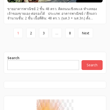
ขายอาคารพาณิชย์ 2 ชั้น 48 ตรว. ติดถนนเชิงทะเล ทำเลทอง
เจ้าของขายเอง-ต่อรองได้ ประเภท: อาคารพาณิชย์ / ตึกแถว
จำนวนชั้น: 2 ชั้น เนื้อที่ดิน: 48 ตร.ว. (นส.3 + นส.3ก.) ตั้ง
อยู่ ต.เชิงทะเล อ.ถลาง จ.ภูเก็ต * ลักษณะอาคาร: หน้าอาคาร
อาจไม่กว้างมาก แต่ด้านในลึกและยาว ใช้พื้นที่ได้คุ้ม เหมาะทำ
Page
ธุรกิจหลายรูปแบบ * ชั้นล่างเป็นพื้นที่โถงโล่ง พร้อมประตูบาน
1
2
3
…
8
Next
เลื่อนกระจก เหมาะเปิดร้านหรือทำออฟฟิศ * ชั้นบนสามารถใช้
navigation
เป็นที่พักหรือจัดเป็นห้องทำงานเพิ่มเติมได้ เหมาะสำหรับธุรกิจ: –
ออฟฟิศ / บริษัททัวร์ – มินิมาร์ท / ร้านสะดวกซื้อ – โฮสเทล /
ที่พักนักท่องเที่ยว – ร้านอาหารเล็ก ๆ, […]
Search
Search