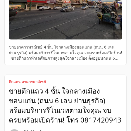
ขายอาคารพาณิชย์ 4 ชั้น ใจกลางเมืองขอนแก่น (ถนน 6 เลน
ย่านธุรกิจ) พร้อมบริการรีโนเวทตามใจคุณ จบครบพร้อมเปิดร้าน!
ขายตึกแถวทำเลศักยภาพสูงสุดใจกลางเมือง ตั้งอยู่บนถนน 6
เลนสายหลัก แหล่งชุมชนคนพลุกพล่าน ทราฟฟิกหนาแน่นตลอด
วัน แวดล้อมด้วยธุรกิจระดับพรีเมียม (ร้านทอง, ร้านเพชร, คลินิก
ชื่อดัง) และศูนย์รวมของกิน เดินทางสะดวกเข้า-ออกได้หลายเส้น
ทาง พิกัดทำเลทอง: อยู่ในแหล่งชุมชนใจกลางเมือง บนถนน 6
ตึกแถว-อาคารพาณิชย์
เลน สายหลัก ใกล้ห้าง Central ใกล้ตลาด (ย่านร้านทอง/คลินิก/
ขายตึกแถว 4 ชั้น ใจกลางเมือง
แหล่งของกิน) หมัดเด็ดเรื่องการเดินทาง: มีที่จอดรถสะดวกสบาย
ตลอดแนวยาว ลูกค้าเข้าถึงร้านได้ง่ายมาก ไม่ต้องวนหาที่จอด
ขอนแก่น (ถนน 6 เลน ย่านธุรกิจ)
ฟังก์ชันการใช้งาน: • อาคารสูง 4 ชั้น เต็มพื้นที่ • 3 ห้องน้ำ |
หน้ากว้าง 4 เมตรกว่า โดดเด่นสะดุดตา • พื้นที่ใช้สอยรวม 80 […]
พร้อมบริการรีโนเวทตามใจคุณ จบ
ครบพร้อมเปิดร้าน! โทร 0817420943