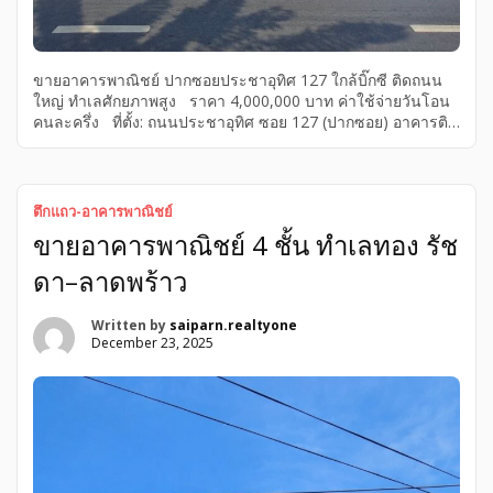
ขายอาคารพาณิชย์ ปากซอยประชาอุทิศ 127 ใกล้บิ๊กซี ติดถนน
ใหญ่ ทำเลศักยภาพสูง ราคา 4,000,000 บาท ค่าใช้จ่ายวันโอน
คนละครึ่ง ที่ตั้ง: ถนนประชาอุทิศ ซอย 127 (ปากซอย) อาคารติด
ถนนใหญ่ มองเห็นชัด เหมาะทำธุรกิจและลงทุนระยะยาว ราย
ละเอียดทรัพย์ • อาคารพาณิชย์ 5 ชั้น (ไม่รวมดาดฟ้า) + ดาดฟ้า •
เนื้อที่ 22 ตารางวา • หน้ากว้าง 4 เมตร ลึก 22 เมตร • โครงสร้าง
แข็งแรง • ชั้นล่างสภาพดี พร้อมใช้งาน ทำร้านค้า/สำนักงานได้
ตึกแถว-อาคารพาณิชย์
ทันที • ชั้นบนสามารถรีโนเวทปรับปรุงเพิ่มมูลค่าได้ ชั้นล่างแยก
ขายอาคารพาณิชย์ 4 ชั้น ทำเลทอง รัช
ส่วนจากชั้นบน มีบันไดทางเข้าออกแยกกัน กรณีที่ต้องการจด
ทะเบียนแยกระหว่างส่วนธุรกิจและที่อยู่อาศัยสามารถทำได้ทันที
ดา–ลาดพร้าว
จุดเด่นทำเล • […]
Written by
saiparn.realtyone
December 23, 2025