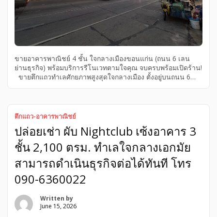
ขายอาคารพาณิชย์ 4 ชั้น ใจกลางเมืองขอนแก่น (ถนน 6 เลน
ย่านธุรกิจ) พร้อมบริการรีโนเวทตามใจคุณ จบครบพร้อมเปิดร้าน!
ขายตึกแถวทำเลศักยภาพสูงสุดใจกลางเมือง ตั้งอยู่บนถนน 6
เลนสายหลัก แหล่งชุมชนคนพลุกพล่าน ทราฟฟิกหนาแน่นตลอด
วัน แวดล้อมด้วยธุรกิจระดับพรีเมียม (ร้านทอง, ร้านเพชร, คลินิก
ชื่อดัง) และศูนย์รวมของกิน เดินทางสะดวกเข้า-ออกได้หลายเส้น
ทาง พิกัดทำเลทอง: อยู่ในแหล่งชุมชนใจกลางเมือง บนถนน 6
ตึกแถว-อาคารพาณิชย์
เลน สายหลัก ใกล้ห้าง Central ใกล้ตลาด (ย่านร้านทอง/คลินิก/
ปล่อยเช่า ผับ Nightclub เซ้งอาคาร 3
แหล่งของกิน) หมัดเด็ดเรื่องการเดินทาง: มีที่จอดรถสะดวกสบาย
ตลอดแนวยาว ลูกค้าเข้าถึงร้านได้ง่ายมาก ไม่ต้องวนหาที่จอด
ชั้น 2,100 ตรม. ทำเลใจกลางเอกมัย
ฟังก์ชันการใช้งาน: • อาคารสูง 4 ชั้น เต็มพื้นที่ • 3 ห้องน้ำ |
หน้ากว้าง 4 เมตรกว่า โดดเด่นสะดุดตา • พื้นที่ใช้สอยรวม 80 […]
สามารถดำเนินธุรกิจต่อได้ทันที โทร
090-6360022
Written by
June 15, 2026