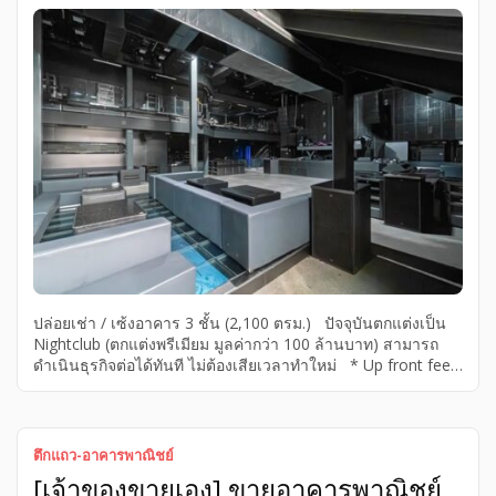
ปล่อยเช่า / เซ้งอาคาร 3 ชั้น (2,100 ตรม.) ปัจจุบันตกแต่งเป็น
Nightclub (ตกแต่งพรีเมียม มูลค่ากว่า 100 ล้านบาท) สามารถ
ดำเนินธุรกิจต่อได้ทันที ไม่ต้องเสียเวลาทำใหม่ * Up front fee:
50 ล้านบาท (รวมค่าหน้าดิน การตกแต่ง ระบบแสง สี เสียง และ
เฟอร์นิเจอร์ลอยตัวทั้งหมด) * ค่าเช่า 1.25 ล้านบาท/เดือน * ทำเล
ใจกลางเอกมัย แม้ปัจจุบันจะเป็นไนต์คลับ แต่โครงสร้างและ lay
out รองรับการปรับเปลี่ยนหลากหลายรูปแบบ เช่น Showroom,
ตึกแถว-อาคารพาณิชย์
high-end restaurant, event space, showroom, wellness
[เจ้าของขายเอง] ขายอาคารพาณิชย์
center กรณีต้องการใช้งาน นอกเหนือจาก nightclub สามารถ