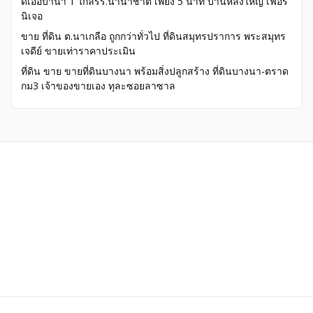
ดิเออบาน่า 1 ใกล้รร.นานาชาติ เพียง 5 นาที บ้านหลังใหญ่ เฟอร์
นิเจอ
ขาย ที่ดิน ต.นาเกลือ ถูกกว่าทั่วไป ที่ดินสมุทรปราการ พระสมุทร
เจดีย์ ขายเท่าราคาประเมิน
ที่ดิน ขาย ขายที่ดินบางนา พร้อมสิ่งปลูกสร้าง ที่ดินบางนา-ตราด
กม3 เจ้าของขายเอง ทุละซอยลาซาล