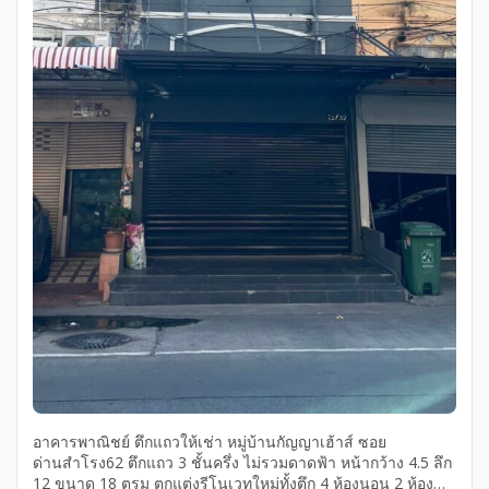
อาคารพาณิชย์ ตึกแถวให้เช่า หมู่บ้านกัญญาเฮ้าส์ ซอย
ด่านสำโรง62 ตึกแถว 3 ชั้นครึ่ง ไม่รวมดาดฟ้า หน้ากว้าง 4.5 ลึก
12 ขนาด 18 ตรม ตกแต่งรีโนเวทใหม่ทั้งตึก 4 ห้องนอน 2 ห้องน้ำ