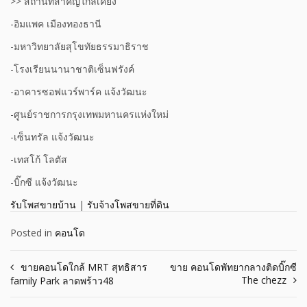
>> สถานที่สำคัญใกล้เคียง
-อิมแพค เมืองทองธานี
-มหาวิทยาลัยสุโขทัยธรรมาธิราช
-โรงเรียนนานาชาติเซ็นฟรังค์
-อาคารซอฟแวร์พาร์ค แจ้งวัฒนะ
-ศูนย์ราชการกรุงเทพมหานครแห่งใหม่
-เซ็นทรัล แจ้งวัฒนะ
-เทสโก้ โลตัส
-บิ๊กซี แจ้งวัฒนะ
รับโพสขายบ้าน
|
รับจ้างโพสขายที่ดิน
Posted in
คอนโด
Post
ขายคอนโดใกล้ MRT สุทธิสาร
ขาย คอนโดพัทยากลางติดบิ๊กซี
The chezz
family Park ลาดพร้าว48
navigation