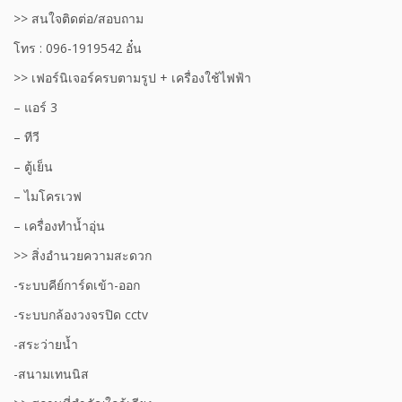
>> สนใจติดต่อ/สอบถาม
โทร : 096-1919542 อั๋น
>> เฟอร์นิเจอร์ครบตามรูป + เครื่องใช้ไฟฟ้า
– แอร์ 3
– ทีวี
– ตู้เย็น
– ไมโครเวฟ
– เครื่องทำน้ำอุ่น
>> สิ่งอำนวยความสะดวก
-ระบบคีย์การ์ดเข้า-ออก
-ระบบกล้องวงจรปิด cctv
-สระว่ายน้ำ
-สนามเทนนิส