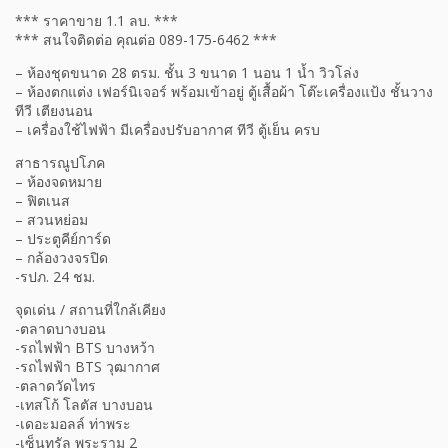
*** ราคาขาย 1.1 ลบ. ***
*** สนใจติดต่อ คุณต่อ 089-175-6462 ***
– ห้องชุดขนาด 28 ตรม. ชั้น 3 ขนาด 1 นอน 1 น้ำ วิวโล่ง
– ห้องตกแต่ง เฟอร์นิเจอร์ พร้อมเข้าอยู่ ตู้เสื้อผ้า โต๊ะเครื่องแป้ง ชั้นวาง
ทีวี เตียงนอน
– เครื่องใช้ไฟฟ้า มีเครื่องปรับอากาศ ทีวี ตู้เย็น ครบ
สาธารณูปโภค
– ห้องจดหมาย
– ฟิตเนส
– สวนหย่อม
– ประตูคีย์การ์ด
– กล้องวงจรปิด
-รปภ. 24 ชม.
จุดเด่น / สถานที่ใกล้เคียง
-ตลาดบางบอน
-รถไฟฟ้า BTS บางหว้า
-รถไฟฟ้า BTS วุฒากาศ
-ตลาดวัดไทร
-เทสโก้ โลตัส บางบอน
-เดอะมอลล์ ท่าพระ
-เซ็นทรัล พระราม 2