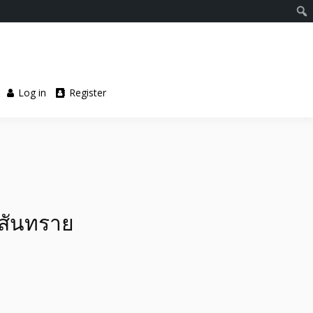
Log in
Register
อ.สันทราย