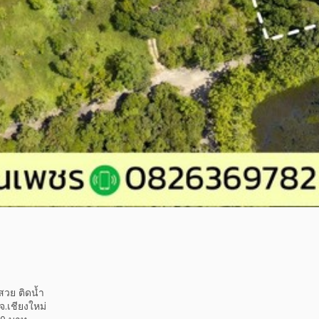
สวย ติดน้ำ
 จ.เชียงใหม่