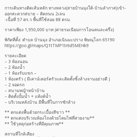
การเดินทางติดเส้นหลัก ทางหลวง(สายบ้านมุงใต้-บ้านลำภาส)เข้า-
ออกสะดวกสบาย – ติดถนน 2เลน
-เนื้อที่ 57 ตร.ว พื้นที่ใช้สอย 88 ตรม.
ราคาเพียง 1,950,000 บาท (ค่าธรมเนียมการโอนคนละครึ่ง)
พิกัดที่ตั้ง: ตำบล บ้านมุง อำเภอเนินมะปราง พิษณุโลก 65190
https://goo.gl/maps/Q1tTMP1tr6d5MEHk9
รายละเอียด
– 3 ห้องนอน
– 2 ห้องน้ำ
– 1 ห้องรับแขก –
1 ห้องครัว ( มีเคาน์เตอร์ครัวและติดตั้งซิ้งล้างจานอย่างดี )
– 2 จอดรถ
– สนามหญ้าหน้าบ้าน
– ติดตั้งปั้มน้ำ + แท้งค์น้ำ
– บริเวณหลังบ้าน มีพื้นที่ในการซักล้าง
** ตกแต่งพื้นด้วยกระเบื้องสีขาว **
** ตกแต่งบริเวณห้องโถงด้วยโคมไฟที่สวยงาม**
** ใช้วุสดุก่อสร้างที่มีคุณภาพ**
สถานที่ใกล้เคียง