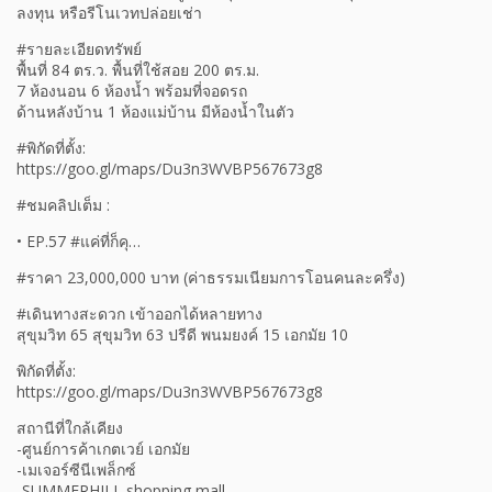
ลงทุน หรือรีโนเวทปล่อยเช่า
#รายละเอียดทรัพย์
พื้นที่ 84 ตร.ว. พื้นที่ใช้สอย 200 ตร.ม.
7 ห้องนอน 6 ห้องน้ำ พร้อมที่จอดรถ
ด้านหลังบ้าน 1 ห้องแม่บ้าน มีห้องน้ำในตัว
#พิกัดที่ตั้ง:
https://goo.gl/maps/Du3n3WVBP567673g8
#ชมคลิปเต็ม :
• EP.57 #แค่ที่ก็คุ…
#ราคา 23,000,000 บาท (ค่าธรรมเนียมการโอนคนละครึ่ง)
#เดินทางสะดวก เข้าออกได้หลายทาง
สุขุมวิท 65 สุขุมวิท 63 ปรีดี พนมยงค์ 15 เอกมัย 10
พิกัดที่ตั้ง:
https://goo.gl/maps/Du3n3WVBP567673g8
สถานีที่ใกล้เคียง
-ศูนย์การค้าเกตเวย์ เอกมัย
-เมเจอร์ซีนีเพล็กซ์
-SUMMERHILL shopping mall