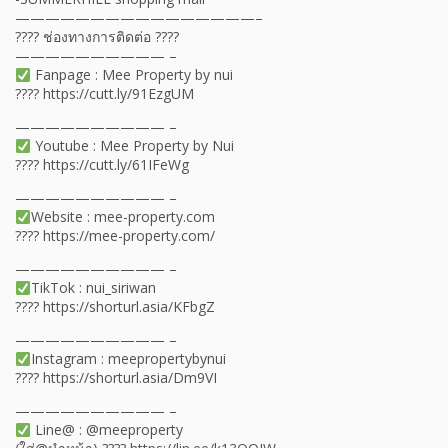
————————————————–
???? ช่องทางการติดต่อ ????
—————————— –
Fanpage : Mee Property by nui
???? https://cutt.ly/91EzgUM
—————————— –
Youtube : Mee Property by Nui
???? https://cutt.ly/61IFeWg
—————————— –
Website : mee-property.com
???? https://mee-property.com/
—————————— –
TikTok : nui_siriwan
???? https://shorturl.asia/KFbgZ
—————————— –
Instagram : meepropertybynui
???? https://shorturl.asia/Dm9VI
—————————— –
Line@ : @meeproperty