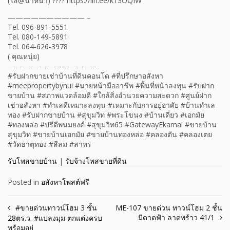
(ใส่@นำหน้า) ???? https://lin.ee/k13OQIW
—————————— –
Tel. 096-891-5551
Tel. 080-149-5891
Tel. 064-626-3978
( คุณหนุ่ย)
———————————–
#รับฝากขายเช่าบ้านที่ดินคอนโด #ที่ปรึกษาอสังหา
#meepropertybynui #นายหน้ามืออาชีพ #พื้นที่หน้าลงทุน #รับฝาก
ขายบ้าน #สภาพแวดล้อมดี #ใกล้สิ่งอำนวยความสะดวก #ศูนย์ฝาก
เช่าอสังหา #ทำเลดีเหมาะลงทุน #เหมาะกับการอยู่อาศัย #บ้านทำเล
ทอง #รับฝากขายบ้าน #สุขุมวิท #พระโขนง #บ้านเดี่ยว #เอกมัย
#ทองหล่อ #ปรีดีพนมยงค์ #สุขุมวิท65 #GatewayEkamai #ขายบ้าน
สุขุมวิท #ขายบ้านเอกมัย #ขายบ้านทองหล่อ #คลองตัน #คลองเตย
#วัดธาตุทอง #สีลม #สาทร
รับโพสขายบ้าน
|
รับจ้างโพสขายที่ดิน
Posted in
อสังหาโพสต์ฟรี
Post
#ขายด่วนทาวน์โฮม 3 ชั้น
ME-107 ขายด่วน ทาวน์โฮม 2 ชั้น
มีดาดฟ้า ลาดพร้าว 41/1
28ตร.ว. #แปลงมุม ตกแต่งครบ
navigation
พร้อมอยู่