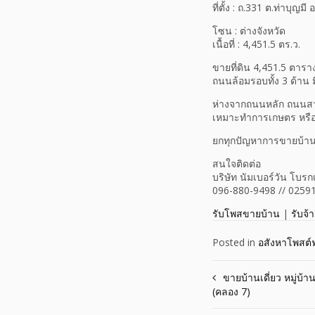
ที่ตั้ง : ถ.331 ต.ท่าบุญมี
โซน : ต่างจังหวัด
เนื้อที่ : 4,451.5 ตร.ว.
ขายที่ดิน 4,451.5 ตาราง
ถนนล้อมรอบทั้ง 3 ด้าน ม
ห่างจากถนนหลัก ถนนสาย
เหมาะทำการเกษตร หรือป
ยกทุกปัญหาการขายบ้าน 
สนใจติดต่อ
บริษัท นัมเบอร์วัน โบรก
096-880-9498 // 0259
รับโพสขายบ้าน
|
รับจ้
Posted in
อสังหาโพสต์ฟ
Post
ขายบ้านเดี่ยว หมู่บ้า
(คลอง 7)
navigation