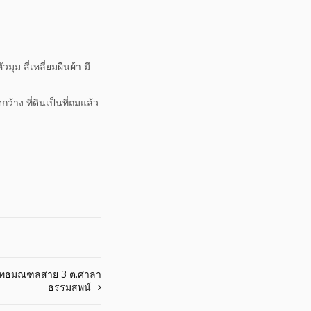
ุม สี่เหลี่ยมผืนผ้า มี
ง ที่ดินเป็นที่ถมแล้ว
.พุทธมณฑลสาย 3 ต.ศาลา
ธรรมสพน์