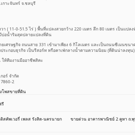
 อ.เกาะจันทร์ จ.ชลบุรี
วา ( 11-0-51.5 ไร่ ) พื้นที่แปลงสวยกว้าง 220 เมตร ลึก 80 เมตร เป็นแปลงหัวม
ีบ่อน้ำริมสุดปลายแปลงที่ดิน
เศรษฐกิจ ถนนสาย 331 เข้ามาเพียง 6 กิโลเมตร และเป็นถนนซีเมนขนาดกว้า
ระกอบธุรกิจ เป็นรีสอร์ท หรือคาเฟ่กลางน้ำตามความนิยม (ที่ดินน่าลงทุน)
ให้ทีมงานมืออาชีพสิคะ
เกอร์ จำกัด
17860-2
างโพสขายที่ดิน
รี
นดิสคัพเวอรี่ เพลส รังสิต-นครนายก
ขายด่วน อาคารพาณิชย์ 2 คูหา ถ