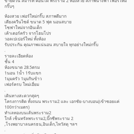
ขายด่วน สมาร์ท คอนโด พระราม 2 ห้องสวย สภาพนางฟ้า เฟอร์ใหม่
กริ๊บๆ
ห้องสวย เฟอร์ใหม่กริ๊บ สภาพดีมาก
เตียงควีนไซด์ ขนาด 5 ฟุต นอนสบาย
โซฟาใหม่จากอินเด็ก
เค้าเตอร์ครัว จากโฮมโปร
วอลเปเปอร์ใหม่ ทั้งห้อง
รับประกัน คุณภาพแน่นอน สบายใจ ทุกอย่างใหม่กริ๊บ
.
รายละเอียดห้อง
ชั้น 4
ห้องขนาด 28.5ตรม
1นอน 1น้ำ 1รับแขก
1มุมครัว 1มุมกินข้าว
เฟอร์ครบ ใหม่เอี่ยม
.
เดินทางสะดวกสุดๆ
โครงการติด ทั้งถนน พระราม2 และ เอกชัย-บางบอน(เข้าซอยแค่
100กว่าเมตร)
ทำเลทองบนเส้นพระราม2
ใกล้ เซ็นทรัลพระราม2,บิ๊กซีพระราม 2
,โรงพยาบาลนครธน,อินเด็ก,ไทวัสดุ ฯลฯ
.