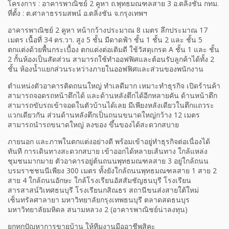
โครงการ : อาคารพาณิชย์ 2 คูหา ถ.พุทธมณฑลสาย 3 อ.ตลิ่งชัน กทม.
ที่ตั้ง : ต.ศาลาธรรมสพน์ อ.ตลิ่งชัน จ.กรุงเทพฯ
อาคารพาณิชย์ 2 คูหา หน้ากว้างประมาณ 8 เมตร ลึกประมาณ 17
เมตร เนื้อที่ 34 ตร.วา. สูง 5 ชั้น มีดาดฟ้า ชั้น 1 ชั้น 2 และ ชั้น 5
ตกแต่งด้วยพื้นกระเบื้อง ตกแต่งต่อเติมดี ใช้วัสดุเกรด A ชั้น 1 และ ชั้น
2 กั้นห้องเป็นสัดส่วน สามารถใช้ทำออฟฟิศและต้อนรับลูกค้าได้ทั้ง 2
ชั้น ห้องน้ำแยกส่วนระหว่างภายในออฟฟิศและส่วนของพนักงาน
ตำแหน่งตัวอาคารติดถนนใหญ่ ทำเลดีมาก เหมาะทำธุรกิจ เปิดร้านค้า
สามารถจอดรถหน้าตึกได้ และด้านหลังตึกได้อีกหลายคัน ด้านหน้าตึก
สามารถขับรถเข้าจอดในตัวบ้านได้เลย มีเพียงหลังเดียวในตึกแถวระ
แวกเดียวกัน ส่วนด้านหลังตึกเป็นถนนขนาดใหญ่กว้าง 12 เมตร
สามารถนำรถขนาดใหญ่ ลงของ ขึ้นของได้สะดวกสบาย
ภายนอก และภาพในตกแต่งอย่างดี พร้อมเข้าอยู่ทำธุรกิจต่อเนื่องได้
ทันที การเดินทางสะดวกสบาย เข้าออกได้หลายเส้นทาง ใกล้แหล่ง
ชุมชนมากมาย ตัวอาคารอยู่ต้นถนนพุทธมณฑลสาย 3 อยู่ใกล้ถนน
บรมราชชนนีเพียง 300 เมตร ทั้งยังใกล้ถนนพุทธมณฑลสาย 1 สาย 2
สาย 4 ใกล้ถนนอักษะ ใกล้โรงเรียนอัสสัมชัญธนบุรี โรงเรียน
สารสาสน์วิเทศธนบุรี โรงเรียนกสิณธร สถานีขนส่งสายใต้ใหม่
เซ็นทรัลศาลายา มหาวิทยาลัยกรุงเทพธนบุรี ตลาดสดธนบุร
มหาวิทยาลัยมหิดล สนามหลวง 2 (อาคารพาณิชย์น่าลงทุน)
ยกทุกปัญหาการขายบ้าน ให้ทีมงานมืออาชีพสิคะ