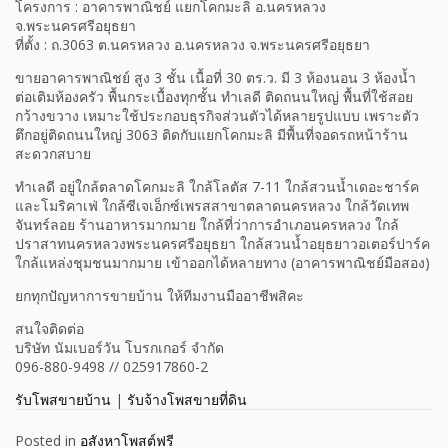
โครงการ : อาคารพาณิชย์ แยกโคกมะลิ อ.นครหลวง
จ.พระนครศรีอยุธยา
ที่ตั้ง : ถ.3063 ต.นครหลวง อ.นครหลวง จ.พระนครศรีอยุธยา
ขายอาคารพาณิชย์ สูง 3 ชั้น เนื้อที่ 30 ตร.ว. มี 3 ห้องนอน 3 ห้องน้ำ
ต่อเติมห้องครัว พื้นกระเบื้องทุกชั้น ทำเลดี ติดถนนใหญ่ พื้นที่ใช้สอย
กว้างขวาง เหมาะใช้ประกอบธุรกิจส่วนตัวได้หลายรูปแบบ เพราะตัว
ตึกอยู่ติดถนนใหญ่ 3063 ติดกับแยกโคกมะลิ มีพื้นที่จอดรถหน้าร้าน
สะดวกสบาย
ทำเลดี อยู่ใกล้ตลาดโคกมะลิ ใกล้โลตัส 7-11 ใกล้สวนน้ำเดอะชาร์ค
และโมริคาเฟ่ ใกล้ซีเจเอ็กซ์เพรสสาขาตลาดนครหลวง ใกล้วัดเทพ
จันทร์ลอย ร้านอาหารมากมาย ใกล้ที่ว่าการอำเภอนครหลวง ใกล้
ปราสาทนครหลวงพระนครศรีอยุธยา ใกล้สวนน้ำอยุธยาวอเตอร์ปาร์ค
ใกล้แหล่งชุมชนมากมาย เข้าออกได้หลายทาง (อาคารพาณิชย์มือสอง)
ยกทุกปัญหาการขายบ้าน ให้ทีมงานมืออาชีพสิคะ
สนใจติดต่อ
บริษัท นัมเบอร์วัน โบรกเกอร์ จำกัด
096-880-9498 // 025917860-2
รับโพสขายบ้าน
|
รับจ้างโพสขายที่ดิน
Posted in
อสังหาโพสต์ฟรี