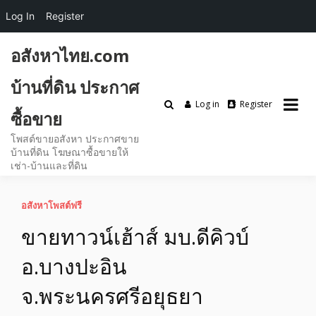
Log In
Register
Skip
อสังหาไทย.com
to
content
บ้านที่ดิน ประกาศ
Log in
Register
ซื้อขาย
โพสต์ขายอสังหา ประกาศขาย
บ้านที่ดิน โฆษณาซื้อขายให้
เช่า-บ้านและที่ดิน
อสังหาโพสต์ฟรี
ขายทาวน์เฮ้าส์ มบ.ดีคิวบ์
อ.บางปะอิน
จ.พระนครศรีอยุธยา