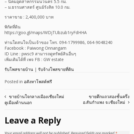
– นิคมอุตสาหกรรมนวนคร 5.5 กม.
– ม.ธรรมศาสตร์ ศูนย์รังสิต 10.0 กม.
ราคาขาย : 2,400,000 บาท
พิกัดที่ดิน
https://goo.gl/maps/WDjTUbzub1ryFdHHA
ท่านใดสนใจเป็นเจ้าของ โทร. 094-1799986, 064-9048240
Facebook : Paiwong Onnangam
ID Line : pwsc9 สามารถดูทรัพย์สินอื่นๆ
เพิ่มเติมได้ที่ เพจ FB : GW estate
รับโพสขายบ้าน
|
รับจ้างโพสขายที่ดิน
Posted in
อสังหาโพสต์ฟรี
Post
ขายบ้านใจกลางเมืองเชียงใหม่
ขายตึกแถวสองชั้นครึ่ง
อ.สันกำแพง จ.เชียงใหม่
คูเมืองด้านนอก
navigation
Leave a Reply
Your email address will not be published.
Required fields are marked
*