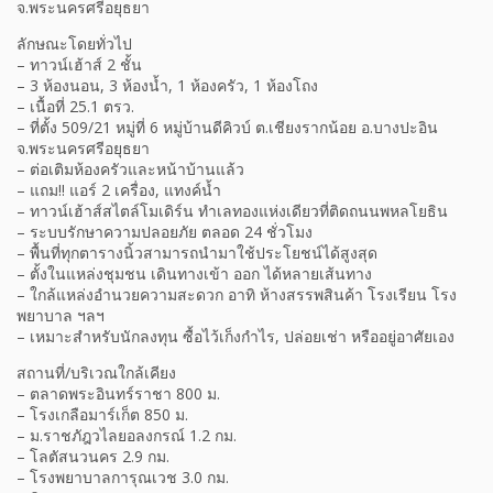
จ.พระนครศรีอยุธยา
ลักษณะโดยทั่วไป
– ทาวน์เฮ้าส์ 2 ชั้น
– 3 ห้องนอน, 3 ห้องน้ำ, 1 ห้องครัว, 1 ห้องโถง
– เนื้อที่ 25.1 ตรว.
– ที่ตั้ง 509/21 หมู่ที่ 6 หมู่บ้านดีคิวบ์ ต.เชียงรากน้อย อ.บางปะอิน
จ.พระนครศรีอยุธยา
– ต่อเติมห้องครัวและหน้าบ้านแล้ว
– แถม!! แอร์ 2 เครื่อง, แทงค์น้ำ
– ทาวน์เฮ้าส์สไตล์โมเดิร์น ทำเลทองแห่งเดียวที่ติดถนนพหลโยธิน
– ระบบรักษาความปลอยภัย ตลอด 24 ชั่วโมง
– พื้นที่ทุกตารางนิ้วสามารถนำมาใช้ประโยชน์ได้สูงสุด
– ตั้งในแหล่งชุมชน เดินทางเข้า ออก ได้หลายเส้นทาง
– ใกล้แหล่งอำนวยความสะดวก อาทิ ห้างสรรพสินค้า โรงเรียน โรง
พยาบาล ฯลฯ
– เหมาะสำหรับนักลงทุน ซื้อไว้เก็งกำไร, ปล่อยเช่า หรืออยู่อาศัยเอง
สถานที่/บริเวณใกล้เคียง
– ตลาดพระอินทร์ราชา 800 ม.
– โรงเกลือมาร์เก็ต 850 ม.
– ม.ราชภัฎวไลยอลงกรณ์ 1.2 กม.
– โลตัสนวนคร 2.9 กม.
– โรงพยาบาลการุณเวช 3.0 กม.