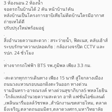
3 ห้องนอน 2 ห้องน้ำ
จอดรถในบ้านได้ 2 คัน หน้าบ้าน1คัน
หลังบ้านเป็นโครงการฮาบิเทียไม่ติดบ้านใครมีอากาศ
ถ่ายเทได้ดี
ปรับปรุงใหม่พร้อมอยู่
.
สิ่งอำนวยความสะดวก : สระว่ายน้ำ, ฟิตเนส, คลับเฮ้าส์
ระบบรักษาความปลอดภัย : กล้องวงจรปิด CCTV และ
รปภ. 24 ชั่วโมง
.
ห่างจากรถไฟฟ้า BTS รพ.ภูมิพล เพียง 3.3 กม.
.
-สะดวกทุกการเดินทาง เพียง 15 นาที สู่ใจกลางเมือง
ถนนวงแหวนรอบนอกฝั่งตะวันออก ทางด่วน
รามอินทรา-อาจณรงค์ ทางด่วนสุขาภิบาล5 พหลโยธิน
-ใกล้แหล่งอำนวยความสะดวก อาทิ แฟชั่นไอซ์แลนด์
,เพลินนารี่มอลล์วัชรพล ,สำนักงานเขตสายไหม, ตลาด
ยิ่งเจริญ,ตลาดถนอมมิตร,ตลาดวงศกร,มหาวิทยาลัย