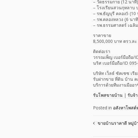
– วัดธรรมกาย (12 นาที
– โรงเรียนสวนกุหลาบ ป
– รพ.ธัญบุรี คลอง5 (10 
– รพ.คลองหลวง (ุ6 นาที
– รพ.ธรรมศาสตร์ เฉลิมพ
ราคาขาย
8,500,000 บาท ตรว.ละ
ติดต่อเรา
วรรณเพ็ญ เบอร์มือถือ/
นริศ เบอร์มือถือ/ID 09
บริษัท เว็ลธ์ ซัคเซซ เร
รับฝากขาย ที่ดิน บ้าน 
บริการด้วยทีมงานมืออา
รับโพสขายบ้าน
|
รับจ้
Posted in
อสังหาโพสต์ฟ
Post
ขายบ้านราคาดี หมู่บ้
navigation