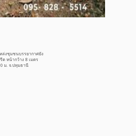
้แหล่งชุมชนบรรยากาศยัง
รีต หน้ากว้าง 8 เมตร
 ม. จ.ปทุมธานี