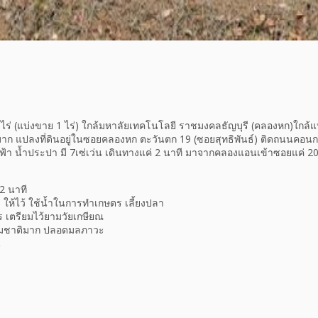
1 ไร่ (แบ่งขาย 1 ไร่) ใกล้มหาลัยเทคโนโลยี ราชมงคลธัญบุรี (คลองหก)ใกล
มาก แปลงที่ดินอยู่ในซอยคลองหก ตะวันตก 19 (ซอยสุทธิพันธ์) ติดถนนคอนก
า น้ำประปา มี 7เซ่เว่น เดินทางแค่ 2 นาที มาจากคลองแอนเข้าซอยแค่ 200
 2 นาที
 ๆ ให้ไว้ ใช้น้ำในการทำเกษตร เลี้ยงปลา
เตรียมไว้ยามวัยเกษียณ
รมชาติมาก ปลอดมลภาวะ
น