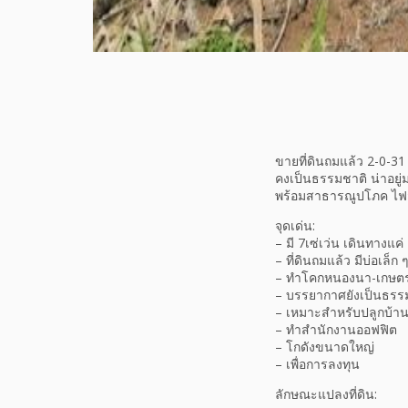
ขายที่ดินถมแล้ว 2-0-3
คงเป็นธรรมชาติ น่าอยู่
พร้อมสาธารณูปโภค ไฟฟ้
จุดเด่น:
– มี 7เซ่เว่น เดินทางแค่
– ที่ดินถมแล้ว มีบ่อเล็ก
– ทำโคกหนองนา-เกษตร 
– บรรยากาศยังเป็นธร
– เหมาะสำหรับปลูกบ้า
– ทำสำนักงานออฟฟิต
– โกดังขนาดใหญ่
– เพื่อการลงทุน
ลักษณะแปลงที่ดิน: