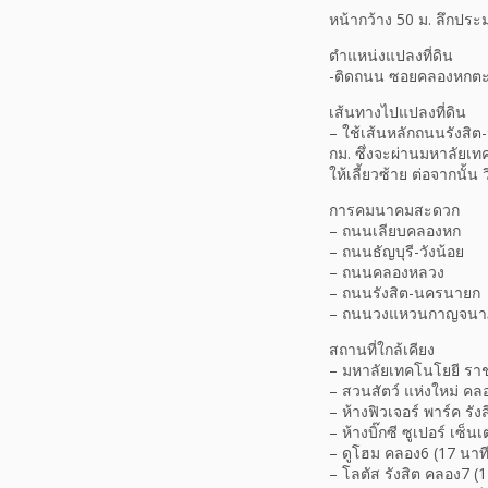
หน้ากว้าง 50 ม. ลึกปร
ตำแหน่งแปลงที่ดิน
-ติดถนน ซอยคลองหกตะ
เส้นทางไปแปลงที่ดิน
– ใช้เส้นหลักถนนรังสิต
กม. ซึ่งจะผ่านมหาลัยเ
ให้เลี้ยวซ้าย ต่อจากนั้น
การคมนาคมสะดวก
– ถนนเลียบคลองหก
– ถนนธัญบุรี-วังน้อย
– ถนนคลองหลวง
– ถนนรังสิต-นครนายก
– ถนนวงแหวนกาญจนาภ
สถานที่ใกล้เคียง
– มหาลัยเทคโนโยยี ราช
– สวนสัตว์ แห่งใหม่ คลอ
– ห้างฟิวเจอร์ พาร์ค รัง
– ห้างบิ๊กซี ซูเปอร์ เซ็
– ดูโฮม คลอง6 (17 นาที
– โลตัส รังสิต คลอง7 (1