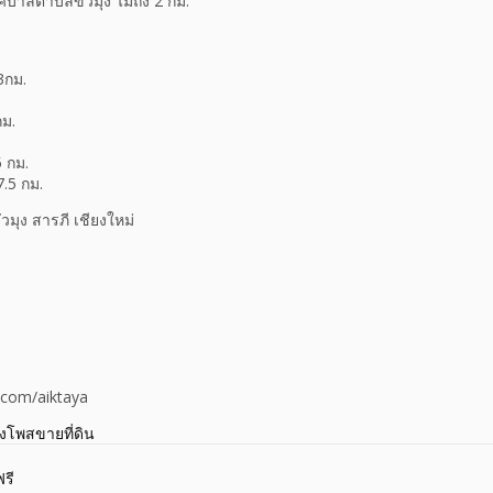
ศบาลตำบลขัวมุง ไม่ถึง 2 กม.
3กม.
กม.
5 กม.
.5 กม.
ัวมุง สารภี เชียงใหม่
.com/aiktaya
างโพสขายที่ดิน
รี