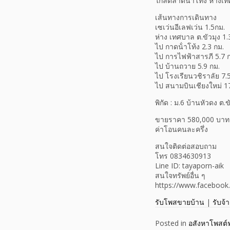
ใกล้ตลาดน้ำโท้ง ห่างเท
เส้นทางการเดินทาง
เซเว่นอีเลฟเว่น 1.5กม.
ห่าง เทศบาล ต.ขัวมุง 1.
ไป กาดน้ําโท้ง 2.3 กม.
ไป การไฟฟ้าสารภี 5.7 
ไป บ้านถวาย 5.9 กม.
ไป โรงเรียนวชิราลัย 7.
ไป สนามบินเชียงใหม่ 17
พิกัด : ม.6 บ้านหัวดง ต.ข
ขายราคา 580,000 บาท
ค่าโอนคนละครึ่ง
สนใจติดต่อสอบถาม
โทร 0834630913
Line ID: tayaporn-aik
สนใจทรัพย์อื่น ๆ
https://www.facebook
รับโพสขายบ้าน
|
รับจ้
Posted in
อสังหาโพสต์ฟ