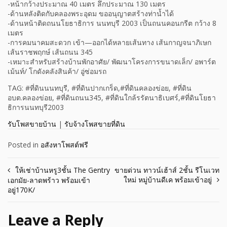
-หน้ากว้างประมาณ 40 เมตร ลึกประมาณ 130 เมตร
-ด้านหลังติดกับคลองพระอุดม ขออนุญาตสร้างท่าน้ำได้
-ด้านหน้าติดถนนโยธาธิการ นนทบุรี 2003 เป็นถนนคอนกรีต กว้าง 8
เมตร
-การคมนาคมสะดวก เข้า—ออกได้หลายเส้นทาง เส้นกาญจนาภิเษก
เส้นราชพฤกษ์ เส้นถนน 345
-เหมาะสำหรับสร้างบ้านพักอาศัย/ พัฒนาโครงการขนาดเล็ก/ อพาร์ต
เม้นท์/ โกดังคลังสินค้า/ อู่ซ่อมรถ
TAG: #ที่ดินนนทบุรี, #ที่ดินปากเกร็ด,#ที่ดินคลองข่อย, #ที่ดิน
อบต.คลองข่อย, #ที่ดินถนน345, #ที่ดินใกล้รรัตนาธิเบศร์,#ที่ดินโยธา
ธิการนนทบุรี2003
รับโพสขายบ้าน
|
รับจ้างโพสขายที่ดิน
Posted in
อสังหาโพสต์ฟรี
Post
ให้เช่าบ้านหรู3ชั้น The Gentry
ขายด่วน ทาวน์เฮ้าส์ 2ชั้น รีโนเวท
ใหม่ หมู่บ้านดีเค พร้อมเข้าอยู่
เอกมัย-ลาดพร้าว พร้อมเข้า
navigation
อยู่170K/
Leave a Reply