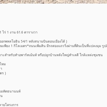
1 ไร่ 1 งาน 61.6 ตารางวา
ลุออกพหลโยธิน 54/1 หลังสนามบินดอนเมืองได้ )
ียง 1 กิโลเมตร*ถนนเพิ่มสิน มีรถสองแถววิ่งผ่านที่ดินเป็นที่แปลงมุม รูปสี
เหมาะสำหรับทำอพาร์ทเม้นท์ หรือปลูกบ้านหลังใหญ่ทำเลดี ใกล้แหล่งชุมชน
ยไหม
รา
มตร )
ง
ินมหัตธนานนท์
ขน
นหลายโครงการ