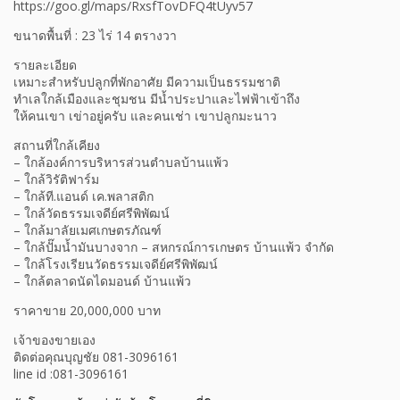
https://goo.gl/maps/RxsfTovDFQ4tUyv57
ขนาดพื้นที่ : 23 ไร่ 14 ตรางวา
รายละเอียด
เหมาะสำหรับปลูกที่พักอาศัย มีความเป็นธรรมชาติ
ทำเลใกล้เมืองและชุมชน มีน้ำประปาและไฟฟ้าเข้าถึง
ให้คนเขา เข่าอยู่ครับ และคนเช่า เขาปลูกมะนาว
สถานที่ใกล้เคียง
– ใกล้องค์การบริหารส่วนตำบลบ้านแพ้ว
– ใกล้วิรัติฟาร์ม
– ใกล้ที.แอนด์ เค.พลาสติก
– ใกล้วัดธรรมเจดีย์ศรีพิพัฒน์
– ใกล้มาลัยเมศเกษตรภัณฑ์
– ใกล้ปั๊มน้ำมันบางจาก – สหกรณ์การเกษตร บ้านแพ้ว จำกัด
– ใกล้โรงเรียนวัดธรรมเจดีย์ศรีพิพัฒน์
– ใกล้ตลาดนัดไดมอนด์ บ้านแพ้ว
ราคาขาย 20,000,000 บาท
เจ้าของขายเอง
ติดต่อคุณบุญชัย 081-3096161
line id :081-3096161