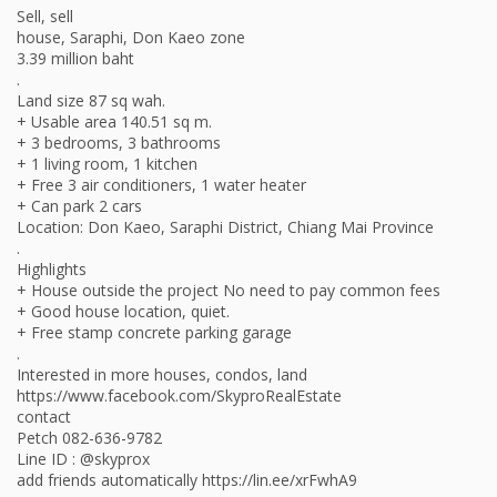
Sell, sell
house, Saraphi, Don Kaeo zone
3.39 million baht
.
Land size 87 sq wah.
+ Usable area 140.51 sq m.
+ 3 bedrooms, 3 bathrooms
+ 1 living room, 1 kitchen
+ Free 3 air conditioners, 1 water heater
+ Can park 2 cars
Location: Don Kaeo, Saraphi District, Chiang Mai Province
.
Highlights
+ House outside the project No need to pay common fees
+ Good house location, quiet.
+ Free stamp concrete parking garage
.
Interested in more houses, condos, land
https://www.facebook.com/SkyproRealEstate
contact
Petch 082-636-9782
Line ID : @skyprox
add friends automatically https://lin.ee/xrFwhA9