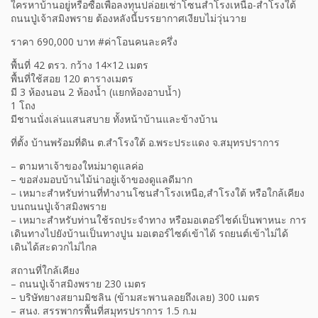
ใครหาบ้านอยู่หรือซื้อเพื่อลงทุนปล่อยเช่าโซนสำโรงเหนือ-สำโรงใต้
ถนนปู่เจ้าสมิงพราย ต้องหลังนี้บรรยากาศเงียบไม่วุ่นวาย
ราคา 690,000 บาท #ค่าโอนคนละครึ่ง
พื้นที่ 42 ตรว. กว้าง 14×12 เมตร
พื้นที่ใช้สอย 120 ตารางเมตร
มี 3 ห้องนอน 2 ห้องน้ำ (แยกห้องอาบน้ำ)
1 โถง
มีชานนั่งเล่นแสนสบาย ทั้งหน้าบ้านและข้างบ้าน
ที่ตั้ง บ้านพร้อมที่ดิน ต.สำโรงใต้ อ.พระประแดง จ.สมุทรปราการ
– ตามหาเจ้าของใหม่มาดูแลค่อ
– ขอส่งมอบบ้านไม้น่าอยู่เจ้าของดูแลดีมาก
– เหมาะสำหรับท่านที่ทำงานโซนสำโรงเหนือ,สำโรงใต้ หรือใกล้เคียง
บนถนนปู่เจ้าสมิงพราย
– เหมาะสำหรับท่านใช้รถประจำทาง หรือมอเตอร์ไชด์เป็นพาหนะ การ
เดินทางไปยังบ้านเป็นทางปูน มอเตอร์ไซด์เข้าได้ รถยนต์เข้าไม่ได้
เดินได้สะดวกไม่ไกล
สถานที่ใกล้เคียง
– ถนนปู่เจ้าสมิงพราย 230 เมตร
– บริษัทยางสยามมิชลิน (ข้ามสะพานลอยถึงเลย) 300 เมตร
– สนง. สรรพากรพื้นที่สมุทรปราการ 1.5 ก.ม