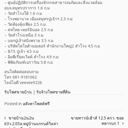
– ศูนย์ปฏิบัติการเครื่องจักรกลสาธารณภัยและสิ่งแวดล้อม
อบจ.สมุทรปราการ 1.6 ก.ม
– วัดสำโรงใต้ 1.6 ก.ม
– โรงพยาบาล เมืองสมุทรปู่เจ้าฯ 2.3 ก.ม
– วัดท้องคุ้งเพียง 2.5 ก.ม
– สหไทย เทอร์มินอล 2.5 ก.ม
– วัดสำโรงเหนือ 3 ก.ม
– แยกปู่เจ้าสมิงพราย 3.5 ก.ม
– บริษัทโตโยต้ามอเตอร์ สำนักงานใหญ่2 สำโรง 4.5 ก.ม
– BTS ปู่เจ้า 4.5 ก.ม
– อิมพีเรียลเวิลด์ สำโรง 4.9 ก.ม
– พิพิธภัณฑ์เอราวัณ 5.8 ก.ม
สนใจติดต่อสอบถาม
โทร 081-9181062
ไลน์ไอดี veevee9226
รับโพสขายบ้าน
|
รับจ้างโพสขายที่ดิน
Posted in
อสังหาโพสต์ฟรี
Post
ขายบ้าน2น2น
ขายทาวน์เฮ้าส์ 12.5 ตรว. ซอย
ทหารบก 1
63ว.2.05ล.หมู่บ้านแกรนด์วิลล่า