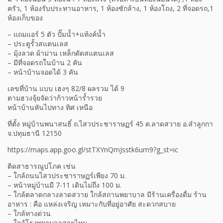
ครัว, 1 ห้องรับประทานอาหาร, 1 ห้องซักล้าง, 1 ห้องโถง, 2 ที่จอดรถ,1
ห้องเก็บของ
– แถมแอร์ 5 ตัว ปั๊มน้ำ+แท้งค์น้ำ
– ประตูรั้วสแตนเลส
– มุ้งลวด ผ้าม่าน เหล็กดัดสแตนเลส
– มีที่จอดรถในบ้าน 2 คัน
– หน้าบ้านจอดได้ 3 คัน
เลขที่บ้าน แบบ เฮงๆ 82/8 ผลรวม ได้ 9
ตามฮวงจุ้ยจัดว่าก้าวหน้าร้ำรวย
หน้าบ้านหันไปทาง ทิศ เหนือ
ที่ตั้ง หมู่บ้านพนาสนธิ์ ถ.ไสวประชาราษฏร์ 45 ต.ลาดสวาย อ.ลำลูกกา
จ.ปทุมธานี 12150
https://maps.app.goo.gl/stTXYnQmJsstk6um9?g_st=ic
ติดสาธารณูปโภค เช่น
– ใกล้ถนนไสวประชาราษฏร์เพียง 70 ม.
– หน้าหมู่บ้านมี 7-11 เดินไม่ถึง 100 ม.
– ใกล้ตลาดกลางลาดสวาย ใกล้สถานพยาบาล มีร้านเครื่องดื่ม ร้าน
อาหาร : คือ แหล่งเจริญ เหมาะกับที่อยู่อาศัย สะดวกสบาย
– ใกล้ทางด่วน
– ใกล้โรงพยาบาลสายไหม