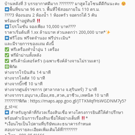
บ้านหลังที่ 3 บรรยากาศดีมาก ???????? มาสูดโอโซนดีดีกันนะคะ
พื้นที่ขนาด 96 ตร.ว. พื้นที่ใช้สอยภายใน 110 ตร.ม.
????3 ห้องนอน 2 ห้องน้ำ 1 ห้องครัว จอดรถได้ 5 คัน
พร้อมเข้าอยู่ทันที
โปรโมชั่น จองเพียง 10,000 บาท????
ราคาเริ่มต้นที่ 1.xx ล้านบาท ส่วนลดกว่า 200,000 บาท*
ฟรีโอน ฟรีจดจำนอง ฟรีประเมิน*
และมีรายการของแถม ดังนี้
ฟรีเครื่องทำน้ำอุ่น 1 เครื่อง
ฟรีผ้าม่านทั้งหลัง
ฟรีเค้าน์เตอร์ครัว (เฉพาะซิงค์ล้างจานไม่รวมเตา)
พิกัด
ห่างจากโรบินสัน 14 นาที
ห่างจากโลตัส 10 นาที
ห่างจากบิ๊กซี 10 นาที
ห่างจากศูนย์ราชการ (ศาลากลาง จ.สุรินทร์) 7 นาที
ห่างจากรร.อนุบาล,เมือง,สธ.,สวค.,อาชีวะ,เทคนิค 10 นาที
????????พิกัด : https://maps.app.goo.gl/JTTKMqfHsWGDNM7y5?
g_st=ic
สำหรับลูกค้าที่กังวลเรื่องสินเชื่อ ทางโครงการยินดีให้คำปรึกษา
พร้อมดำเนินการเรื่องสินเชื่อให้อย่างเต็มที่
*
*เงื่อนไขเป็นไปตามที่บริษัทและธนาคารกำหนด
สอบถามรายละเอียดเพิ่มเติมได้ที่????????