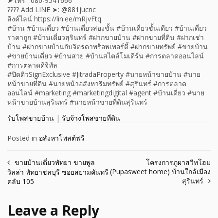
➤โทร . 080-9541666
???? Add LINE ➤: @881jucnc
ลิงค์ไลน์ https://lin.ee/mRjvFtq
#บ้าน #บ้านเดี่ยว #บ้านเดี่ยวสองชั้น #บ้านเดี่ยวชั้นเดียว #บ้านเดี่ยว
ราคาถูก #บ้านเดี่ยวสุรินทร์ #ฝากขายบ้าน #ฝากขายที่ดิน #ฝากเช่า
บ้าน #ฝากขายบ้านกับจิตรดาพร็อพเพอร์ตี้ #ฝากขายทรัพย์ #ขายบ้าน
#ขายบ้านเดี่ยว #บ้านสวย #บ้านสไตล์โมเดิร์น #การตลาดออนไลน์
#การตลาดดิจิทัล
#ปิดดิวSignExclusive #JitradaProperty #นายหน้าขายบ้าน #นาย
หน้าขายที่ดิน #นายหน้าอสังหาริมทรัพย์ #สุรินทร์ #การตลาด
ออนไลน์ #marketing #marketingdigital #agent #บ้านเดี่ยว #นาย
หน้าขายบ้านสุรินทร์ #นายหน้าขายที่ดินสุรินทร์
รับโพสขายบ้าน
|
รับจ้างโพสขายที่ดิน
Posted in
อสังหาโพสต์ฟรี
Post
ขายบ้านเดี่ยวพัทยา ขายพูล
โครงการภูผาสวีทโฮม
(Pupasweet home) บ้านใกล้เมือง
วิลล่า พัทยาชลบุรี ซอยสยามคันทรี
navigation
สุรินทร์
คลับ 105
Leave a Reply