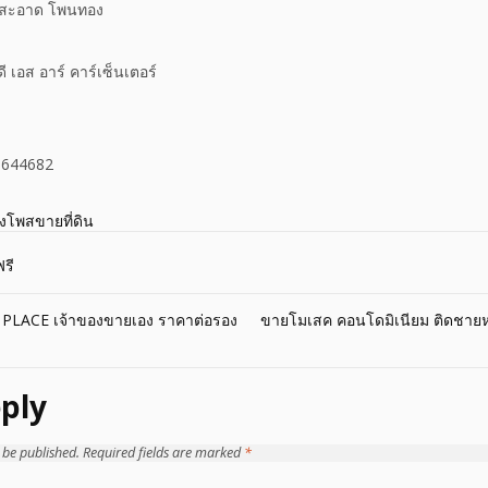
านสะอาด โพนทอง
ดี เอส อาร์ คาร์เซ็นเตอร์
-8644682
างโพสขายที่ดิน
รี
LACE เจ้าของขายเอง ราคาต่อรอง
ขายโมเสค คอนโดมิเนียม ติดชายหา
ply
 be published.
Required fields are marked
*