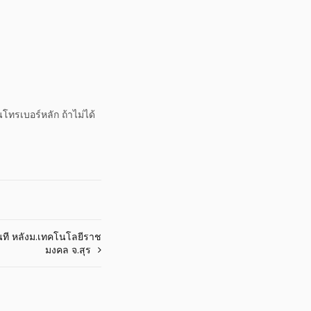
โทรเบอร์หลัก ถ้าไม่ได้
ันที หลังม.เทคโนโลยีราช
มงคล จ.สุร