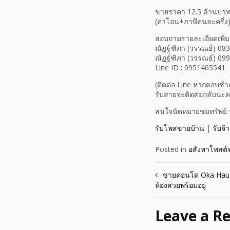
ขายราคา 12.5 ล้านบา
(ค่าโอน+ภาษีคนละครึ่ง
สอบถามรายละเอียดเพิ่ม
ณัฏฐ์ฑิภา (วรรณธ์) 08
ณัฏฐ์ฑิภา (วรรณธ์) 09
Line ID : 0951465541
(ติดต่อ Line หากตอบช้า
รับสายจะติดต่อกลับนะค
สนใจนัดหมายชมทรัพย์ น
รับโพสขายบ้าน
|
รับจ้
Posted in
อสังหาโพสต์ฟ
Post
ขายคอนโด Oka Haus 
ห้องสวยพร้อมอยู่
navigation
Leave a Re