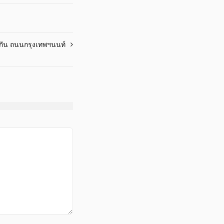
กัน ถนนกรุงเทพฯนนท์