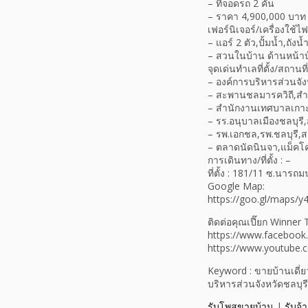
– ที่จอดรถ 2 คัน
– ราคา 4,900,000 บาท (
เฟอร์นิเจอร์/เครื่องใช้ไฟ
– แอร์ 2 ตัว,ปั้มน้ำ,ถัง
– สวนในบ้าน ด้านหน้าบ
จุดเด่นทำเลที่ตั้ง/สถานที
– องค์การบริหารส่วนจัง
– สะพานชลมารควิถี,สำ
– สำนักงานเทศบาลเกาะ
– รร.อนุบาลเมืองชลบุร
– รพ.เอกชล,รพ.ชลบุรี
– ตลาดนัดนินจา,แม็คโคร
การเดินทาง/ที่ตั้ง : –
ที่ตั้ง : 181/11 ซ.นารถ
Google Map:
https://goo.gl/maps/y
ติดต่อคุณเปี๊ยก Winner
https://www.facebook
https://www.youtube
Keyword : ขายบ้านเดี่ย
บริหารส่วนจังหวัดชลบุร
รับโพสขายบ้าน
|
รับจ้