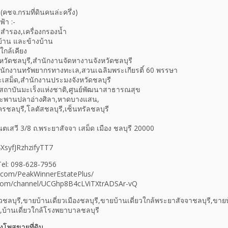
คชจ.กรมที่ดินคนล่ะครึ่ง)
ฟ้า :-
น้ำสำรอง,เครื่องกรองน้ำ
้าน และข้างบ้าน
่ใกล้เคียง
หวัดชลบุรี,สำนักงานจัดหางานจังหวัดชลบุรี
นักงานทรัพยากรทางทะเล,สวนเฉลิมพระเกียรติ์ 60 พรรษา
เสม็ด,สำนักงานประมงจังหวัดชลบุรี
ี,สถาบันมะเร็งแห่งชาติ,ศูนย์พัฒนาสาธารณสุข
,สะพานปลาอ่างศิลา,หาดบางแสน,
ชลบุรี,โลตัสชลบุรี,เซ็นทรัลชลบุรี
มนตเสวี 3/8 ถ.พระยาสัจจา เสม็ด เมือง ชลบุรี 20000
4XsyfJRzhzifyTT7
 Tel: 098-628-7956
.com/PeakWinnerEstatePlus/
.com/channel/UCGhp8B4cLViTXtrADSAr-vQ
วชลบุรี,ขายบ้านเดี่ยวเมืองชลบุรี,ขายบ้านเดี่ยวใกล้พระยาสัจจาชลบุรี,ขายบ
ี,บ้านเดี่ยวใกล้โรงพยาบาลชลบุรี
างโพสขายที่ดิน