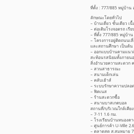
ที่ตั้ง : 777/885 หมู่
ลักษณะโดยทั่วไป
– บ้านเดี่ยว ชั้นเดียว เน
– ต่อเติมโรงจอดรถ เรียบ
– ที่ตั้ง 777/885 หมู่
– โครงการอยู่ติดถนนเล
และสถานศึกษา เป็นต้น
– ออกแบบบ้านตามแนวคิด
สะท้อนรสนิยมทั้งภายนอก
สิ่งอำนวยความสะดวก 
– สวนสาธารณะ
– สนามเด็กเล่น
– คลับเฮ้าส์
– ระบบรักษาความปลอดภ
– ฟิตเนส
– ร้านสะดวกซื้อ
– สนามบาสเกตบอล
สถานที่/บริเวณใกล้เคียง
– 7-11 1.6 กม.
– โรงเรียนบ้านหนองตาค
– ศูนย์การค้า U-Ville 2.
– ตลาดสด ส.สมหมาย 7.