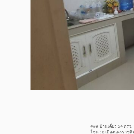
### บ้านเดี่ยว 54 ตรว.
โซน : อ.เมืองนครราชสี