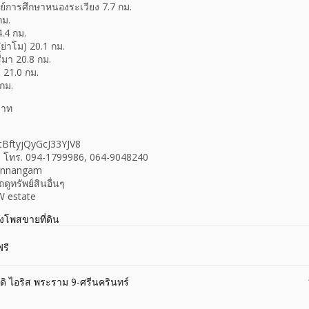
ย์การศึกษาหนองระเวียง 7.7 กม.
กม.
.4 กม.
(ย่าโม) 20.1 กม.
มา 20.8 กม.
 21.0 กม.
กม.
บาท
/tBftyjQyGcJ33YJV8
ง โทร. 094-1799986, 064-9048240
Onnangam
ูทรัพย์สินอื่นๆ
GW estate
างโพสขายที่ดิน
รี
ิ ไอริส พระราม 9-ศรีนครินทร์