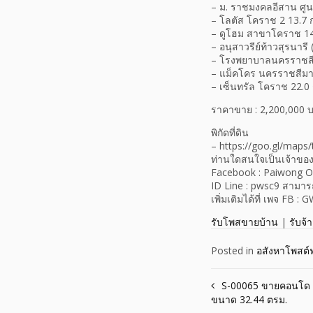
– ม. ราชมงคลอีสาน ศูน
– โลตัส โคราช 2 13.7 
– ดูโฮม สาขาโคราช 14
– อนุสาวรีย์ท้าวสุรนารี 
– โรงพยาบาลนครราชสี
– แม็คโคร นครราชสีมา
– เซ็นทรัล โคราช 22.0 
ราคาขาย : 2,200,000 
พิกัดที่ดิน
– https://goo.gl/maps
ท่านใดสนใจเป็นเจ้าขอ
Facebook : Paiwong 
ID Line : pwsc9 สามารถด
เพิ่มเติมได้ที่ เพจ FB : 
รับโพสขายบ้าน
|
รับจ้
Posted in
อสังหาโพสต์ฟ
Post
S-00065 ขายคอนโด ด
ขนาด 32.44 ตรม.
navigation