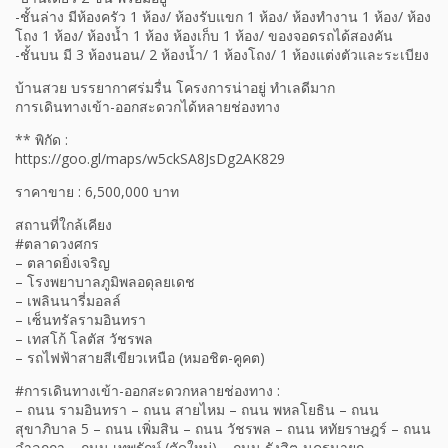
-ชั้นล่าง มีห้องครัว 1 ห้อง/ ห้องรับแขก 1 ห้อง/ ห้องทำงาน 1 ห้อง/ ห้อง
โถง 1 ห้อง/ ห้องน้ำ 1 ห้อง ห้องเก็บ 1 ห้อง/ ของจอดรถได้สองคัน
-ชั้นบน มี 3 ห้องนอน/ 2 ห้องน้ำ/ 1 ห้องโถง/ 1 ห้องแต่งตัวและระเบียง
บ้านสวย บรรยากาศร่มรื่น โครงการน่าอยู่ ทำเลดีมาก
การเดินทางเข้า-ออกสะดวกได้หลายช่องทาง
** พิกัด :
https://goo.gl/maps/w5ckSA8JsDg2AK829
ราคาขาย : 6,500,000 บาท
สถานที่ใกล้เคียง
#ตลาดวงศกร
– ตลาดยิ่งเจริญ
– โรงพยาบาลภูมิพลอดุลยเดช
– เพลินนารี่มอลล์
– เซ็นทรัลรามอินทรา
– เทสโก้ โลตัส วัชรพล
– รถไฟฟ้าสายสีเขียวเหนือ (หมอชิต-คูคต)
#การเดินทางเข้า-ออกสะดวกหลายช่องทาง :
– ถนน รามอินทรา – ถนน สายไหม – ถนน พหลโยธิน – ถนน
สุขาภิบาล 5 – ถนน เพิ่มสิน – ถนน วัชรพล – ถนน หทัยราษฎร์ – ถนน
ลำลูกกา – ถนน เทพรักษ์ (ตัดใหม่) – ถนน รังสิต-นครนายก