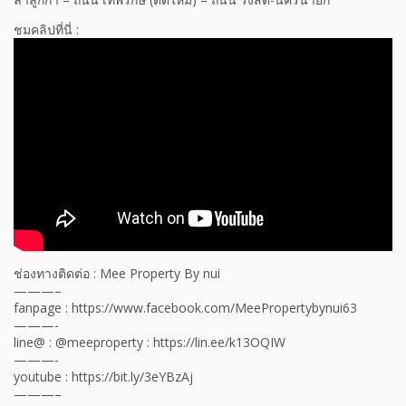
ชมคลิปที่นี่ :
ช่องทางติดต่อ : Mee Property By nui
———–
fanpage : https://www.facebook.com/MeePropertybynui63
———-
line@ : @meeproperty : https://lin.ee/k13OQIW
———-
youtube : https://bit.ly/3eYBzAj
———–