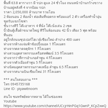
พื้นที่ 63.8 ตารางวา มี รปภ ดูแล 24 ชั่วโมง ถนนหน้าบ้านกว้างขวาง
บ้านอยู่หลังที่ 4 จากป้อม รปภ
ราคา 2,050,000 ล้านบาท รวมโอน
2 ห้องนอน 2 ห้องน้ำ ต่อเติมที่จอดรถ พร้อมแอร์ 2 ตัว เครื่องทำน้ำอุ่น
ชุดรับแขกโซฟา
ชั้นวางทีวี โต๊ะอาหาร 4 ที่นั่ง โต๊ะนั่งเล่น 2 เซต
บิ้วอินตู้เสื้อผ้าขนาดใหญ่ ทีวีในห้องนอน 42 นิ้ว เตียง 5 ฟุต พร้อม
ที่นอน
อยู่ใกล้ถนนซุปเปอร์ไฮเวย์เชียงใหม่-ลำปาง 400 เมตร
ห่างจากห้างแจ่มฟ้าช้อปปิ้งมอล 1 กิโลเมตร
ห่างจากตลาดจตุจักร 1 กิโลเมตร
ห่างสวนอุตสาหกรรมเครือสหพัฒน์ 3.5 กิโลเมตร
ห่างจากว่าที่การอำเภอลำพูน 4 กิโลเมตร
ห่างจากตัวเมืองลำพูน 5 กิโลเมตร
ห่างนิคมอุตสาหกรรมภาคเหนือ ลำพูน 6.5 กิโลเมตร
ห่างจากสนามบินเชียงใหม่ 31 กิโลเมตร
*** สนใจสอบถาม ***
โทร 0945735168
Line ID : piyawitnoom
สนใจ ชมทรัพย์หลากหลาย ได้ในช่องเพจ
Youtube
https://www.youtube.com/channel/UCcjrHinPGq1GwnP_KCpZxwQ