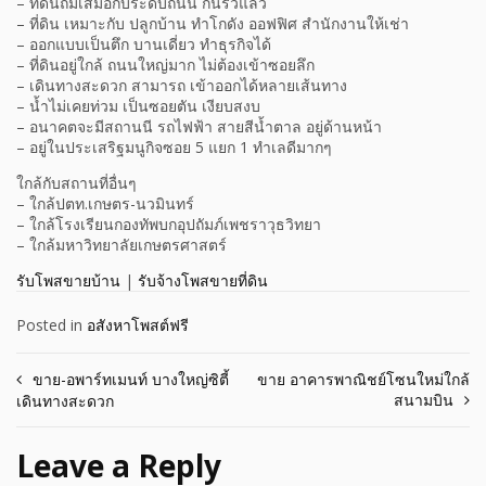
– ที่ดินถมเสมอกับระดับถนน กั้นรั้วแล้ว
– ที่ดิน เหมาะกับ ปลูกบ้าน ทำโกดัง ออฟฟิศ สำนักงานให้เช่า
– ออกแบบเป็นตึก บานเดี่ยว ทำธุรกิจได้
– ที่ดินอยู่ใกล้ ถนนใหญ่มาก ไม่ต้องเข้าซอยลึก
– เดินทางสะดวก สามารถ เข้าออกได้หลายเส้นทาง
– น้ำไม่เคยท่วม เป็นซอยตัน เงียบสงบ
– อนาคตจะมีสถานนี รถไฟฟ้า สายสีน้ำตาล อยู่ด้านหน้า
– อยู่ในประเสริฐมนูกิจซอย 5 แยก 1 ทำเลดีมากๆ
ใกล้กับสถานที่อื่นๆ
– ใกล้ปตท.เกษตร-นวมินทร์
– ใกล้โรงเรียนกองทัพบกอุปถัมภ์เพชราวุธวิทยา
– ใกล้มหาวิทยาลัยเกษตรศาสตร์
รับโพสขายบ้าน
|
รับจ้างโพสขายที่ดิน
Posted in
อสังหาโพสต์ฟรี
Post
ขาย-อพาร์ทเมนท์ บางใหญ่ซิตี้
ขาย อาคารพาณิชย์โซนใหม่ใกล้
สนามบิน
เดินทางสะดวก
navigation
Leave a Reply