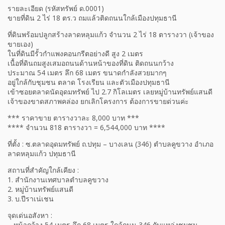
รายละเอียด (รหัสทรัพย์ ด.0001)
ขายที่ดิน 2 ไร่ 18 ตร.ว ถมแล้วติดถนนใกล้เมืองปทุมธานี
ที่ดินพร้อมปลูกสร้างลาดหลุมแก้ว จำนวน 2 ไร่ 18 ตารางวา (เจ้าของ
ขายเอง)
ในที่ดินมีรั้วกำแพงคอนกรีตอย่างดี สูง 2 เมตร
เนื้อที่ดินถมสูงเสมอถนนด้านหน้าของที่ดิน ติดถนนกว้าง
ประมาณ 54 เมตร ลึก 68 เมตร ขนาดกำลังสวยมากๆ
อยู่ใกล้กับชุมชน ตลาด โรงเรียน และตัวเมืองปทุมธานี
เข้าซอยตลาดนัดอุดมทรัพย์ ไป 2.7 กิโลเมตร เลยหมู่บ้านทรัพย์แสนดี
เจ้าของขาดสภาพคล่อง ยกเลิกโครงการ ต้องการขายด่วนค่ะ
*** ราคาขาย ตารางวาละ 8,000 บาท ***
**** จำนวน 818 ตารางวา = 6,544,000 บาท ****
ที่ตั้ง : ซ.ตลาดอุดมทรัพย์ ถ.ปทุม – บางเลน (346) ตำบลคูขวาง อำเภอ
ลาดหลุมแก้ว ปทุมธานี
สถานที่สำคัญใกล้เคียง :
1. สำนักงานเทศบาลตำบลคูขวาง
2. หมู่บ้านทรัพย์แสนดี
3. บ.ปีราเน่เชน
จุดเด่นอสังหา :
– หน้ากว้าง 54 เมตร ลึก 68 เมตร ใกล้ถนน 346 กับแหล่งชุมชน