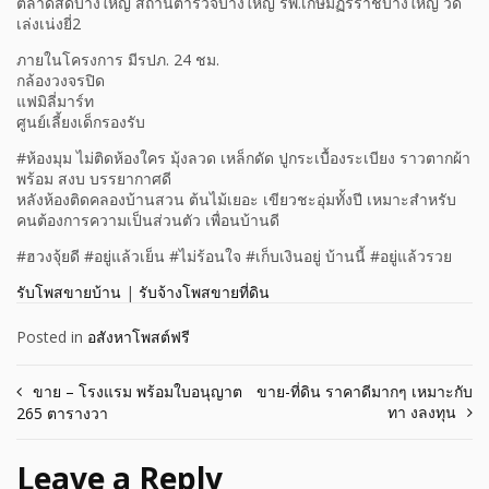
ตลาดสดบางใหญ่ สถานีตำรวจบางใหญ่ รพ.เกษมฏร์ราชบางใหญ่ วัด
เล่งเน่งยี่2
ภายในโครงการ มีรปภ. 24 ชม.
กล้องวงจรปิด
แฟมิลี่มาร์ท
ศูนย์เลี้ยงเด็กรองรับ
#ห้องมุม ไม่ติดห้องใคร มุ้งลวด เหล็กดัด ปูกระเบื้องระเบียง ราวตากผ้า
พร้อม สงบ บรรยากาศดี
หลังห้องติดคลองบ้านสวน ต้นไม้เยอะ เขียวชะอุ่มทั้งปี เหมาะสำหรับ
คนต้องการความเป็นส่วนตัว เพื่อนบ้านดี
#ฮวงจุ้ยดี #อยู่แล้วเย็น #ไม่ร้อนใจ #เก็บเงินอยู่ บ้านนี้ #อยู่แล้วรวย
รับโพสขายบ้าน
|
รับจ้างโพสขายที่ดิน
Posted in
อสังหาโพสต์ฟรี
Post
ขาย – โรงแรม พร้อมใบอนุญาต
ขาย-ที่ดิน ราคาดีมากๆ เหมาะกับ
ทา งลงทุน
265 ตารางวา
navigation
Leave a Reply