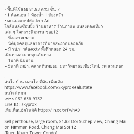
.
• พื้นที่ใช้สอย 81.83 ตรม ชั้น 7
• 1 ห้องนอน 1 ห้องน้ำ 1 ห้องครัว
• ตกแต่งแบบModern Art
ใกล้แหล่งช๊อปปิ้ง ร้านอาหาร ร้านกาแฟ แหล่งท่องเที่ยว
เด่น ๆ ใจกลางนิมมาน ซอย12
– ที่จอดรถเยอาะ
– นิติบุคคลดูแลอาคารดีมากสะอาดปลอดภัย
– มี รปภ+กล้องcctv ทั้งตึกตลอด 24 ชม.
เดินทางสะดวกทุกเส้นทาง
– 1นาที นิมมาน
– 5นาที เมย่า, ตลาดต้นพยอม, มหาวิทยาลัยเชียงใหม่, รพ สวนดอก
.
สนใจ บ้าน คอนโด ที่ดิน เพิ่มเติม
https://www.facebook.com/SkyproRealEstate
สนใจนัดชม
เพชร 082-636-9782
Line ID : skyprox
เพิ่มเพื่อนอัตโนมัติ https://lin.ee/xrFwhA9
.
Sell penthouse, large room, 81.83 Doi Suthep view, Chiang Mai
on Nimman Road, Chiang Mai Soi 12
(Ruen Kham Tower Condo)