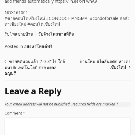
add friends automatically https://lin.ee/xrFwhA9
.
NOX161001
#ขายคอนโดเชียงใหม่ #CONDOCHIANGMAI #condoforsale #อสัง
หาเชียงใหม่ #คอนโดเชียงใหม่
รับโพสขายบ้าน
|
รับจ้างโพสขายที่ดิน
Posted in
อสังหาโพสต์ฟรี
Post
ขายที่ดินถมแล้ว 2-0-31ไร่ ใกล้
บ้านใหม่ สไตล์นอดิก หางดง
เชียงใหม่
มหาลัยเทคโนโลยี ราชมงคล
navigation
ธัญบุรี
Leave a Reply
Your email address will not be published.
Required fields are marked
*
Comment
*