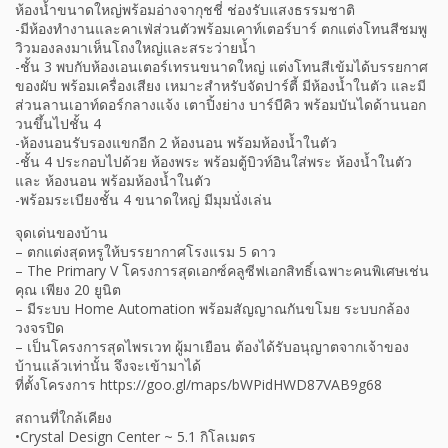
ห้องน้ำขนาดใหญ่พร้อมอ่างจากุชชี่ ช่องรับแสงธรรมชาติ
-มีห้องทำงานและคาเฟ่ส่วนตัวพร้อมเคาท์เตอร์บาร์ ตกแต่งโทนสีชมพู
วิวมองลงมาเห็นโถงใหญ่และสระว่ายน้ำ
-ชั้น 3 พบกับห้องเอนเตอร์เทรนขนาดใหญ่ แต่งโทนสีเข้มได้บรรยกาศ
ของผับ พร้อมเครื่องเสียง เหมาะสำหรับจัดปาร์ตี้ มีห้องน้ำในตัว และมี
ส่วนลานเอาท์ดอร์กลางแจ้ง เตาปิ้งย่าง บาร์บีคิว พร้อมบันไดด้านนอก
วนขึ้นไปชั้น 4
-ห้องนอนรับรองแขกอีก 2 ห้องนอน พร้อมห้องน้ำในตัว
-ชั้น 4 ประกอบไปด้วย ห้องพระ พร้อมตู้บิวท์อินใส่พระ ห้องน้ำในตัว
และ ห้องนอน พร้อมห้องน้ำในตัว
-พร้อมระเบียงชั้น 4 ขนาดใหญ่ มีมุมนั่งเล่น
จุดเด่นของบ้าน
– ตกแต่งสุดหรูให้บรรยากาศโรงแรม 5 ดาว
– The Primary V โครงการสุดเอกซ์คลูซีฟเอกสิทธิ์เฉพาะคนพิเศษเช่น
คุณ เพียง 20 ยูนิต
– มีระบบ Home Automation พร้อมสัญญาณกันขโมย ระบบกล้อง
วงจรปิด
– เป็นโครงการสุดไพรเวท ผู้มาเยือน ต้องได้รับอนุญาตจากเจ้าของ
บ้านแล้วเท่านั้น จึงจะเข้ามาได้
ที่ตั้งโครงการ https://goo.gl/maps/bWPidHWD87VAB9g68
สถานที่ใกล้เคียง
•Crystal Design Center ~ 5.1 กิโลเมตร