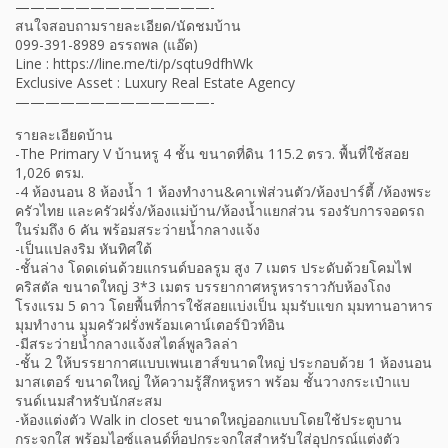
—————————————-
สนใจสอบถามรายละเอียด/นัดชมบ้าน
099-391-8989 อรรถพล (แอ๊ด)
Line : https://line.me/ti/p/sqtu9dfhWk
Exclusive Asset : Luxury Real Estate Agency
—————————————-
รายละเอียดบ้าน
-The Primary V บ้านหรู 4 ชั้น ขนาดที่ดิน 115.2 ตรว. พื้นที่ใช้สอย
1,026 ตรม.
-4 ห้องนอน 8 ห้องน้ำ 1 ห้องทำงาน&คาเฟ่ส่วนตัว/ห้องปาร์ตี้ /ห้องพระ
ครัวไทย และครัวฝรั่ง/ห้องแม่บ้าน/ห้องน้ำแยกส่วน รองรับการจอดรถ
ในร่มถึง 6 คัน พร้อมสระว่ายน้ำกลางแจ้ง
-เป็นแปลงริม หันทิศใต้
-ชั้นล่าง โดดเด่นด้วยแกรนด์บอลรูม สูง 7 เมตร ประดับด้วยโคมไฟ
คริสตัล ขนาดใหญ่ 3*3 เมตร บรรยากาศหรูหราราวกับห้องโถง
โรงแรม 5 ดาว โดยพื้นที่การใช้สอยแบ่งเป็น มุมรับแขก มุมทานอาหาร
มุมทำงาน มุมครัวฝรั่งพร้อมเคาน์เตอร์บิวท์อิน
-มีสระว่ายน้ำกลางแจ้งสไตล์พูลวิลล่า
-ชั้น 2 ให้บรรยากาศแบบเพนเฮาส์ขนาดใหญ่ ประกอบด้วย 1 ห้องนอน
มาสเตอร์ ขนาดใหญ่ ให้ความรู้สึกหรูหรา พร้อม ชั้นวางกระเป๋าแบ
รนด์เนมสำหรับนักสะสม
-ห้องแต่งตัว Walk in closet ขนาดใหญ่ออกแบบโดยใช้ประตูบาน
กระจกใส พร้อมไอซ์แลนด์ท็อปกระจกใสสำหรับใส่อุปกรณ์แต่งตัว