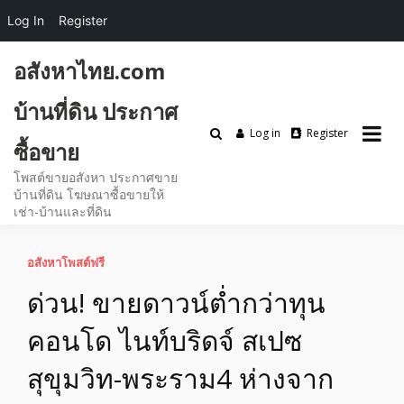
Log In
Register
Skip
อสังหาไทย.com
to
content
บ้านที่ดิน ประกาศ
Log in
Register
ซื้อขาย
โพสต์ขายอสังหา ประกาศขาย
บ้านที่ดิน โฆษณาซื้อขายให้
เช่า-บ้านและที่ดิน
อสังหาโพสต์ฟรี
ด่วน! ขายดาวน์ต่ำกว่าทุน
คอนโด ไนท์บริดจ์ สเปซ
สุขุมวิท-พระราม4 ห่างจาก