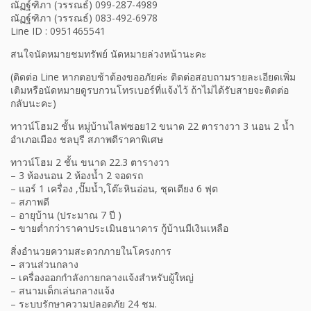
ณัฏฐ์ฑิภา (วรรณธ์) 099-287-4989
ณัฏฐ์ฑิภา (วรรณธ์) 083-492-6978
Line ID : 0951465541
สนใจนัดหมายชมทรัพย์ นัดหมายล่วงหน้านะคะ
(ติดต่อ Line หากตอบช้าต้องขออภัยค่ะ ติดต่อสอบถามรายละเอียดเพิ่ม
เติมหรือนัดหมายดูรบกวนโทรเบอร์ที่แจ้งไว้ ถ้าไม่ได้รับสายจะติดต่อ
กลับนะคะ)
ทาวน์โฮม2 ชั้น หมู่บ้านไลฟซอย12 ขนาด 22 ตารางวา 3 นอน 2 น้ำ
อำเภอเมือง ชลบุรี สภาพดีราคาพิเศษ
ทาวน์โฮม 2 ชั้น ขนาด 22.3 ตารางวา
– 3 ห้องนอน 2 ห้องน้ำ 2 จอดรถ
– แอร์ 1 เครื่อง ,ปั๊มน้ำ,โต๊ะหินอ่อน, ชุดเตียง 6 ฟุต
– สภาพดี
– อายุบ้าน (ประมาณ 7 ปี )
– ขายต่ำกว่าราคาประเมินธนาคาร กู้บ้านมีเงินเหลือ
สิ่งอำนวยความสะดวกภายในโครงการ
– สวนส่วนกลาง
– เครื่องออกกำลังกายกลางแจ้งสำหรับผู้ใหญ่
– สนามเด็กเล่นกลางแจ้ง
– ระบบรักษาความปลอดภัย 24 ชม.