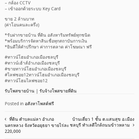
– กล้อง CCTV
– เข้าออกด้วยระบบ Key Card
ขาย 2 ล้านบาท
(ค่าโอนคนละครึ่ง)
*รับฝากขายบ้าน ที่ดิน อสังหาริมทรัพย์ทุกชนิด
*พร้อมบริการจัดหาสินเชื่อทุกสถาบันการเงิน
*ยินดีให้คำปรึกษา ค่าการตลาด ค่าโฆษณา ฟรี
#ทาวน์โฮมอำเภอเมืองชลบุรี
#ทาวน์เฮ้าส์อำเภอเมืองชลบุรี
#ขายทาวน์โฮมอำเภอเมืองชลบุรี
#ไลฟซอย12ทาวน์โฮมอำเภอเมืองชลบุรี
#ทาวน์โฮมไลฟซอย12
รับโพสขายบ้าน
|
รับจ้างโพสขายที่ดิน
Posted in
อสังหาโพสต์ฟรี
Post
ที่ดิน ตำบลแม่ลา อำเภอ
บ้านเดี่ยว 1 ชั้น ต.แสนสุข อ.เมือง
ชลบุรี ทำเลดีใกล้ถนนข้าวหลาม
นครหลวง จังหวัดอยุธยา ขายไร่ละ
navigation
220,000