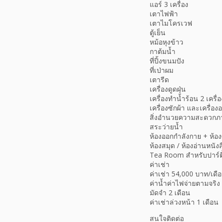
แอร์ 3 เครื่อง
เตาไฟฟ้า
เตาไมโครเวฟ
ตู้เย็น
หม้อหุงข้าว
กาต้มน้ำ
ที่ปิ้งขนมปัง
ที่เป่าผม
เตารีด
เครื่องดูดฝุ่น
เครื่องทำน้ำร้อน 2 เครื่อ
เครื่องซักผ้า และเครื่อ
สิ่งอำนวยความสะดวก
สระว่ายน้ำ
ห้องออกกำลังกาย + ห้อ
ห้องสมุด / ห้องอ่านหนังส
Tea Room สำหรับปาร์ตี
ค่าเช่า
ค่าเช่า 54,000 บาท/เดื
ค่าน้ำค่าไฟจ่ายตามจริง
มัดจำ 2 เดือน
ค่าเช่าล่วงหน้า 1 เดือน
สนใจติดต่อ