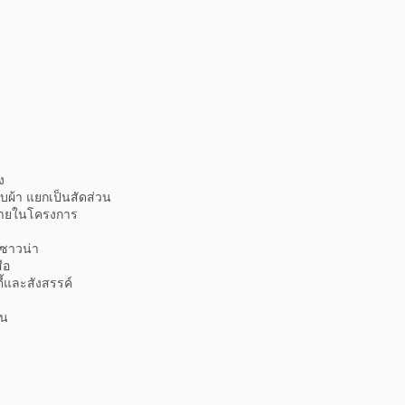
ง
งอบผ้า แยกเป็นสัดส่วน
ภายในโครงการ
งซาวน่า
ือ
้และสังสรรค์
อน