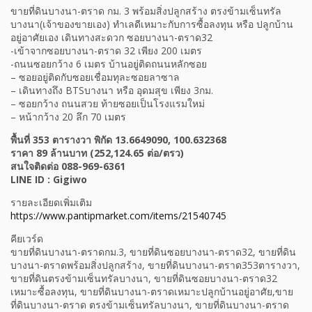
ขายที่ดินบางนา-ตราด กม. 3 พร้อมสิ่งปลูกสร้าง ตรงข้ามเซ็นทรัล
บางนา(เจ้าของขายเอง) ทำเลดีเหมาะกับการซื้อลงทุน หรือ ปลูกบ้าน
อยู่อาศัยเอง เดินทางสะดวก ซอยบางนา-ตราด32
-เข้าจากซอยบางนา-ตราด 32 เพียง 200 เมตร
-ถนนซอยกว้าง 6 เมตร บ้านอยู่ติดถนนหลักซอย
– ซอยอยู่ติดกับซอยเชื่อมทุละซอยลาซาล
– เดินทางถึง BTSบางนา หรือ อุดมสุข เพียง 3กม.
– ซอยกว้าง ถนนสวย ท้ายซอยเป็นโรงแรมใหม่
– หน้ากว้าง 20 ลึก 70 เมตร
พื้นที่ 353 ตารางวา พิกัด 13.6649090, 100.632368
ราคา 89 ล้านบาท (252,124.65 ต่อ/ตรว)
สนใจติดต่อ 088-969-6361
LINE ID : Gigiwo
รายละเอียดเพิ่มเติม
https://www.pantipmarket.com/items/21540745
คียเวร์ด
ขายที่ดินบางนา-ตราดกม.3, ขายที่ดินซอยบางนา-ตราด32, ขายที่ดิน
บางนา-ตราดพร้อมสิ่งปลูกสร้าง, ขายที่ดินบางนา-ตราด353ตารางวา,
ขายที่ดินตรงข้ามเซ็นทรัลบางนา, ขายที่ดินซอยบางนา-ตราด32
เหมาะซื้อลงทุน, ขายที่ดินบางนา-ตราดเหมาะปลูกบ้านอยู่อาศัย,ขาย
ที่ดินบางนา-ตราด ตรงข้ามเซ็นทรัลบางนา, ขายที่ดินบางนา-ตราด