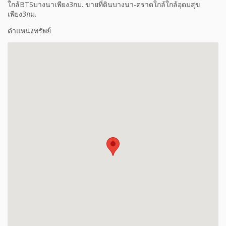
ใกล้BTSบางนาเพียง3กม. ขายที่ดินบางนา-ตราดใกล้ใกล้อุดมสุข
เพียง3กม.
ตำแหน่งทรัพย์