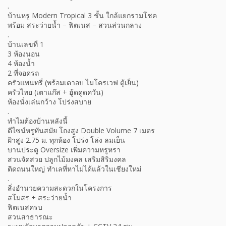
.
บ้านหรู Modern Tropical 3 ชั้น ใกล้แยกรวมโชค
พร้อม สระว่ายน้ำ – ฟิตเนส – สวนส่วนกลาง
.
บ้านเลขที่ 1
3 ห้องนอน
4 ห้องน้ำ
2 ที่จอดรถ
ครัวแพนทรี่ (พร้อมเตาอบ ไมโครเวฟ ตู้เย็น)
ครัวไทย (เตาแก๊ส + ฮู้ดดูดควัน)
ห้องนั่งเล่นกว้าง โปร่งสบาย
.
ทำไมต้องบ้านหลังนี้
ดีไซน์หรูทันสมัย โถงสูง Double Volume 7 เมตร
ฝ้าสูง 2.75 ม. ทุกห้อง โปร่ง โล่ง ลมเย็น
บานประตู Oversize เพิ่มความหรูหรา
สวนจัดสวย ปลูกไม้มงคล เสริมสิริมงคล
ติดถนนใหญ่ ทำเลที่หาไม่ได้แล้วในเชียงใหม่
.
สิ่งอำนวยความสะดวกในโครงการ
สโมสร + สระว่ายน้ำ
ฟิตเนสครบ
สวนสาธารณะ