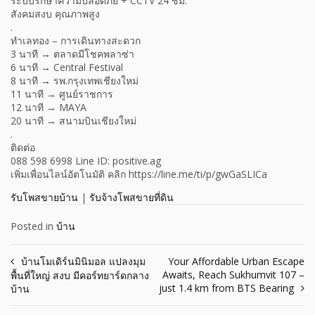
ระบบรักษาความปลอดภัย + CCTV 24 ชม.
สังคมสงบ คุณภาพสูง
.
ทำเลทอง – การเดินทางสะดวก
3 นาที → ตลาดมีโชคพลาซ่า
6 นาที → Central Festival
8 นาที → รพ.กรุงเทพเชียงใหม่
11 นาที → ศูนย์ราชการ
12 นาที → MAYA
20 นาที → สนามบินเชียงใหม่
.
ติดต่อ
088 598 6998 Line ID: positive.ag
เพิ่มเพื่อนไลน์อัตโนมัติ คลิก https://line.me/ti/p/gwGaSLICa
รับโพสขายบ้าน
|
รับจ้างโพสขายที่ดิน
Posted in
บ้าน
Post
บ้านโมเดิร์นมินิมอล แปลงมุม
Your Affordable Urban Escape
Awaits, Reach Sukhumvit 107 –
พื้นที่ใหญ่ สงบ มีคอร์ทยาร์ดกลาง
navigation
just 1.4 km from BTS Bearing
บ้าน