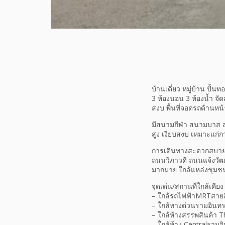
บ้านเดี่ยว หมู่บ้าน ปั้น
3 ห้องนอน 3 ห้องน้ำ จัดส
สงบ พื้นที่จอดรถด้านหน้
มีสนามกีฬา สนามบาส ส
สูง เงียบสงบ เหมาะแก่ก
การเดินทางสะดวกสบาย 
ถนนวิภาวดี ถนนแจ้งวัฒน
มากมาย ใกล้แหล่งชุมชน
จุดเด่น/สถานที่ใกล้เคียง
– ใกล้รถไฟฟ้าMRTสายส
– ใกล้ทางด่วนรามอินท
– ใกล้ห้างสรรพสินค้า 
– ใกล้ห้าง Centralราม