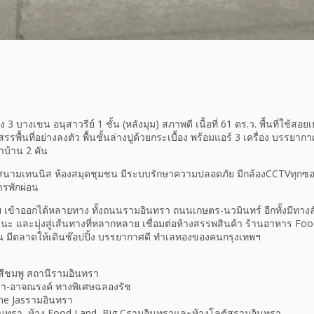
ทอง 3 บางเขน อนุสาวรีย์ 1 ชั้น (หลังมุม) สภาพดี เนื้อที่ 61 ตร.ว. พื้นที่ใช
รรพื้นที่อย่างลงตัว พื้นชั้นล่างปูด้วยกระเบื้อง พร้อมแอร์ 3 เครื่อง บรรยากา
าบ้าน 2 คัน
นามเทนนิส ห้องสมุดชุมชน มีระบบรักษาความปลอดภัย มีกล้องCCTVทุกซอ
ารพักผ่อน
เข้าออกได้หลายทาง ทั้งถนนรามอินทรา ถนนเกษตร-นวมินทร์ อีกทั้งมีท
ะ และมุ่งสู่เส้นทางที่หลากหลาย เชื่อมต่อห้างสรรพสินค้า ร้านอาหาร Fo
 มีตลาดให้เดินช๊อปปิ้ง บรรยากาศดี ทำเลทองของคนกรุงเทพฯ
ีชมพู สถานีรามอินทรา
รา-อาจณรงค์ ทางพิเศษฉลองรัช
The Jasรามอินทรา
อินทรา, ห้าง Food Land, Big Cรามอินทราและห้างโลตัสรามอินทรา