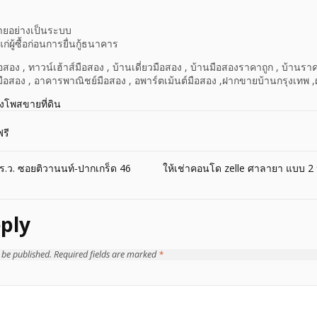
ายอย่างเป็นระบบ
แก่ผู้ซื้อก่อนการยื่นกู้ธนาคาร
อสอง , ทาวน์เฮ้าส์มือสอง , บ้านเดี่ยวมือสอง , บ้านมือสองราคาถูก , บ้านร
ือสอง , อาคารพาณิชย์มือสอง , อพาร์ตเม้นต์มือสอง ,ฝากขายบ้านกรุงเทพ ,
างโพสขายที่ดิน
รี
ตร.ว. ซอยติวานนท์-ปากเกร็ด 46
ให้เช่าคอนโด zelle ศาลายา แบบ 2 
ply
 be published.
Required fields are marked
*