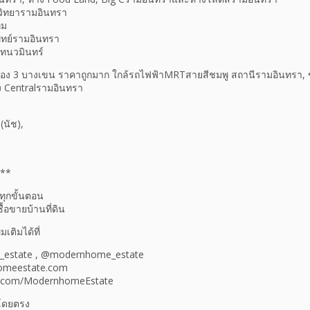
วิทยารามอินทรา
ุม
ทย์รามอินทรา
ทนวมินทร์
้นทอง 3 บางเขน ราคาถูกมาก ใกล้รถไฟฟ้าMRTสายสีชมพู สถานีรามอินทรา, ขา
าง Centralรามอินทรา
(นัช),
***
ทุกขั้นตอน
้อขายบ้านที่ดิน
มเติมได้ที่
e_estate , @modernhome_estate
omeestate.com
k.com/ModernhomeEstate
้อโดยตรง