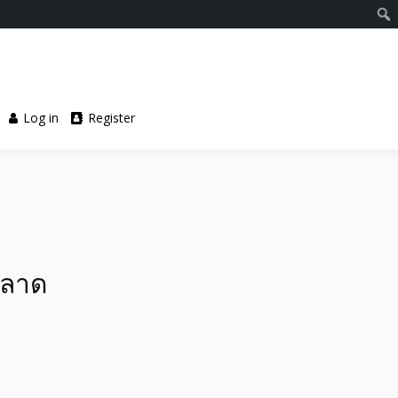
Log in
Register
3 ลาด