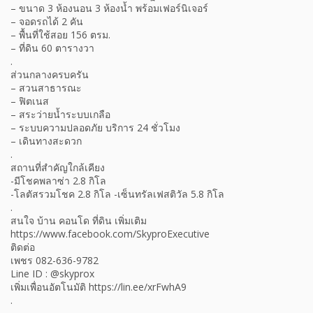
– ขนาด 3 ห้องนอน 3 ห้องน้ำ พร้อมเฟอร์นิเจอร์
– จอดรถได้ 2 คัน
– พื้นที่ใช้สอย 156 ตรม.
– ที่ดิน 60 ตารางวา
.
ส่วนกลางครบครัน
– สวนสาธารณะ
– ฟิตเนส
– สระว่ายน้ำระบบเกลือ
– ระบบความปลอดภัย บริการ 24 ชั่วโมง
– เดินทางสะดวก
.
สถานที่สำคัญใกล้เคียง
-มีโชคพลาซ่า 2.8 กิโล
-โลตัสรวมโชค 2.8 กิโล -เซ็นทรัลเฟสติวัล 5.8 กิโล
.
สนใจ บ้าน คอนโด ที่ดิน เพิ่มเติม
https://www.facebook.com/SkyproExecutive
ติดต่อ
เพชร 082-636-9782
Line ID : @skyprox
เพิ่มเพื่อนอัตโนมัติ https://lin.ee/xrFwhA9
.