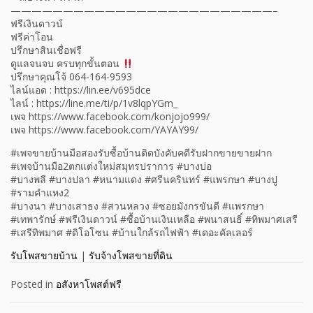
—————————————————————————–
ฟรีเงินดาวน์
ฟรีค่าโอน
ปรึกษาสินเชื่อฟรี
ดูแลจนจบ ครบทุกขั้นตอน
ปรึกษาคุณโจ้ 064-164-9593
ไลน์แอด : https://lin.ee/v695dce
ไลน์ : https://line.me/ti/p/1v8lqpYGm_
เพจ https://www.facebook.com/konjojo999/
เพจ https://www.facebook.com/YAYAY99/
#เพจขายบ้านมือสองรับซื้อบ้านติดบังคับคดีรับฝากขายขายฝาก
#เพจบ้านมือ2ตกแต่งใหม่สมุทรปราการ #บางบ่อ
#บางพลี #บางปลา #หนามแดง #ศรีนครินทร์ #แพรกษา #บางปู
#รามคำแหง2
#บางนา #บางเสาธง #สวนหลวง #ซอยมังกรขันดี #แพรกษา
#เทพารักษ์ #ฟรีเงินดาวน์ #ซื้อบ้านเงินเหลือ #พนาสนธิ์ #ทิพมาศเสรี
#เสรีทิพมาศ #ดิโอโซน #บ้านใกล้รถไฟฟ้า #เดอะคัลเลอร์
รับโพสขายบ้าน
|
รับจ้างโพสขายที่ดิน
Posted in
อสังหาโพสต์ฟรี