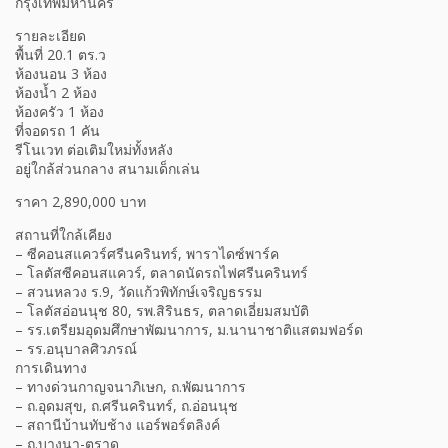
กรุงเทพมหานคร
รายละเอียด
พื้นที่ 20.1 ตร.ว
ห้องนอน 3 ห้อง
ห้องน้ำ 2 ห้อง
ห้องครัว 1 ห้อง
ที่จอดรถ 1 คัน
รีโนเวท ต่อเติมใหม่ทั้งหลัง
อยู่ใกล้ส่วนกลาง สนามเด็กเล่น
ราคา 2,890,000 บาท
สถานที่ใกล้เคียง
– ซีคอนสแควร์ศรีนครินทร์, พาราไดซ์พาร์ค
– โลตัสซีคอนสแควร์, ตลาดนัดรถไฟศรีนครินทร์
– สวนหลวง ร.9, วัดแก้วพิทักษ์เจริญธรรม
– โลตัสอ่อนนุช 80, รพ.สิรินธร, ตลาดเอี่ยมสมบัติ
– รร.เตรียมอุดมศึกษาพัฒนาการ, ม.นานาชาติแสตมฟอร์ด
– รร.อนุบาลศิวภรณ์
การเดินทาง
– ทางด่วนกาญจนาภิเษก, ถ.พัฒนาการ
– ถ.อุดมสุข, ถ.ศรีนครินทร์, ถ.อ่อนนุช
– สถานีบ้านทับช้าง แอร์พอร์ตลิงค์
– ถ.บางนา-ตราด