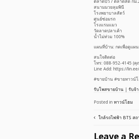
ตลาดบัว / ตลาดสด กม.
สนามมวยลุมพินี
โรงพยาบาลสัตว์
ศูนย์ซ่อมรถ
โรงแรมแมว
วัดลาดปลาเค้า
น้ำไม่ท่วม 100%
แผนที่บ้าน: กดเพื่อดูแผนท
สนใจติดต่อ
โทร: 088-952-4145 (ค
Line Add: https://lin.
#ขายบ้าน #ขายทาวน์โฮ
รับโพสขายบ้าน
|
รับจ้
Posted in
ทาวน์โฮม
Post
ใกล้รถไฟฟ้า BTS สถา
navigation
Leave a Re