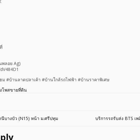
2
ี่
ุณพลอย Ag)
ee/dV484D1
ม #บ้านลาดปลาเค้า #บ้านใกล้รถไฟฟ้า #บ้านราคาพิเศษ
างโพสขายที่ดิน
นีบางบัว (N15) หน้า ม.ศรีปทุม
บริการรถรับส่ง BTS เพล
ply