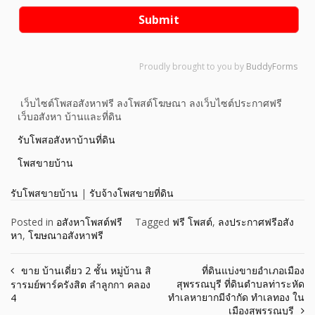
Submit
Proudly brought to you by
BuddyForms
เว็บไซต์โพสอสังหาฟรี ลงโพสต์โฆษณา ลงเว็บไซต์ประกาศฟรี
เว็บอสังหา บ้านและที่ดิน
รับโพสอสังหาบ้านที่ดิน
โพสขายบ้าน
รับโพสขายบ้าน
|
รับจ้างโพสขายที่ดิน
Posted in
อสังหาโพสต์ฟรี
Tagged
ฟรี โพสต์
,
ลงประกาศฟรีอสัง
หา
,
โฆษณาอสังหาฟรี
ขาย บ้านเดี่ยว 2 ชั้น หมู่บ้าน สิ
ที่ดินแบ่งขายอำเภอเมือง
สุพรรณบุรี ที่ดินตำบลท่าระหัด
รารมย์พาร์ครังสิต ลำลูกกา คลอง
ทำเลหายากมีจำกัด ทำเลทอง ใน
4
เมืองสุพรรณบุรี