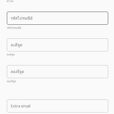
ตำบล
รหัสไปรษณีย์
ละติจูด
ลองจิจูด