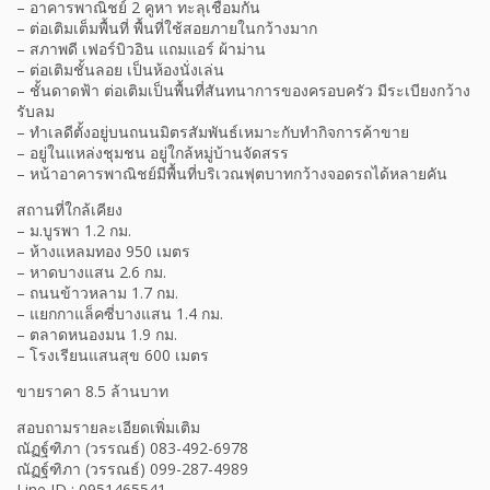
– อาคารพาณิชย์ 2 คูหา ทะลุเชื่อมกัน
– ต่อเติมเต็มพื้นที่ พื้นที่ใช้สอยภายในกว้างมาก
– สภาพดี เฟอร์บิวอิน แถมแอร์ ผ้าม่าน
– ต่อเติมชั้นลอย เป็นห้องนั่งเล่น
– ชั้นดาดฟ้า ต่อเติมเป็นพื้นที่สันทนาการของครอบครัว มีระเบียงกว้าง
รับลม
– ทำเลดีตั้งอยู่บนถนนมิตรสัมพันธ์เหมาะกับทำกิจการค้าขาย
– อยู่ในแหล่งชุมชน อยู่ใกล้หมู่บ้านจัดสรร
– หน้าอาคารพาณิชย์มีพื้นที่บริเวณฟุตบาทกว้างจอดรถได้หลายคัน
สถานที่ใกล้เคียง
– ม.บูรพา 1.2 กม.
– ห้างแหลมทอง 950 เมตร
– หาดบางแสน 2.6 กม.
– ถนนข้าวหลาม 1.7 กม.
– แยกกาแล็คซี่บางแสน 1.4 กม.
– ตลาดหนองมน 1.9 กม.
– โรงเรียนแสนสุข 600 เมตร
ขายราคา 8.5 ล้านบาท
สอบถามรายละเอียดเพิ่มเติม
ณัฏฐ์ฑิภา (วรรณธ์) 083-492-6978
ณัฏฐ์ฑิภา (วรรณธ์) 099-287-4989
Line ID : 0951465541