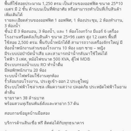
พื้นที่ใช้สอยประมาณ 1,250 ตรม เป็นส่วนของออฟฟิต ขนาด 25*10
เมตร มี 2 ชั้น ด้านบนเป็นที่พักอาศัย หรือสามารถทำเป็นที่เก็บสินค้า
เพิ่มเติมได้
รายละเอียดส่วนของออฟฟิต 1 ออฟฟิศ, 1 ห้องประชุม, 2 ห้องทำงาน,
3 ห้องน้ำ
ชั้น2 มี 3 ห้องนอน, 3 ห้องน้ำ, และ 1 ห้องโถงกว้าง มีแอร์ 6 เครื่อง
โรงงานหรือคลังเก็บสินค้า ขนาด 25×96 เมตร สูง 12 เมตร พื้นที่
ใช้สอย 2,500 ตรม. พื้นรับน้ำหนักได้ดี สามารถวางเครื่องจักรใหญ่ มี
ห้องน้ำพนักงานส่วนของโรงงาน 10 ห้อง แยก ชาย – หญิง
มีระบบบ่อบำบัดน้ำเสีย และสามารถนำน้ำกลับมาใช้ใหม่ได้
ไฟฟ้า 3 เฟส, หม้อไฟขนาด 500 KVA, ตู้ไฟ MDB
มีระบบกรองน้ำแบบ RO ทำน้ำดื่ม
มีหอพักพนักงาน 20 ห้อง
ระบบน้ำไฟพร้อมใช้งานทุกห้อง
รั้วล้อมรอบโรงงาน, ประตูเข้า-ออก 2 ประตูใหญ่
มีระบบไฟฟ้าโซล่าเซล เพิ่มความสว่าง ปลอดภัย ประหยัดไฟฟ้าในยาม
ค่ำคืน
ขายราคา 38 ล้านบาท
พร้อมสวนทุเรียนพันธ์ดังและหายาก 57 ต้น
สอบถามข้อมูลบ้านมือสอง
บริการด้านสินเชื่อ ฟรี ติดต่อได้กับทุกธนาคาร