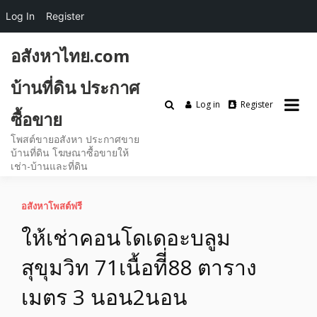
Log In
Register
Skip
อสังหาไทย.com
to
content
บ้านที่ดิน ประกาศ
Log in
Register
ซื้อขาย
โพสต์ขายอสังหา ประกาศขาย
บ้านที่ดิน โฆษณาซื้อขายให้
เช่า-บ้านและที่ดิน
อสังหาโพสต์ฟรี
ให้เช่าคอนโดเดอะบลูม
สุขุมวิท 71เนื้อทีี่88 ตาราง
เมตร 3 นอน2นอน