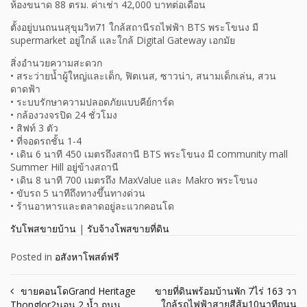
ห้องขนาด 88 ตรม. ค่าเช่า 42,000 บาทต่อเดือน
ตั้งอยู่บนถนนสุขุมวิท71 ใกล้สถานีรถไฟฟ้า BTS พระโขนง มี
supermarket อยู่ใกล้ และใกล้ Digital Gateway เอกมัย
สิ่งอำนวยความสะดวก
• สระว่ายน้ำผู้ใหญ่และเด็ก, ฟิตเนส, ซาวน่า, สนามเด็กเล่น, สวน
ดาดฟ้า
• ระบบรักษาความปลอดภัยแบบคีย์การ์ด
• กล้องวงจรปิด 24 ชั่วโมง
• สิฟท์ 3 ตัว
• ที่จอดรถชั้น 1-4
• เดิน 6 นาที 450 เมตรถึงสถานี BTS พระโขนง มี community mall
Summer Hill อยู่ข้างสถานี
• เดิน 8 นาที 700 เมตรถึง MaxValue และ Makro พระโขนง
• ขับรถ 5 นาทีถึงทางขึ้นทางด่วน
• ร้านอาหารและตลาดอยู่ละแวกคอนโด
รับโพสขายบ้าน
|
รับจ้างโพสขายที่ดิน
Posted in
อสังหาโพสต์ฟรี
Post
ขายคอนโดGrand Heritage
ขายที่ดินพร้อมบ้านพัก 7ไร่ 163 วา
ใกล้รถไฟฟ้าสายสีส้ม10นาทีถนน
Thonglor2นอน 2 น้ำ ถนน