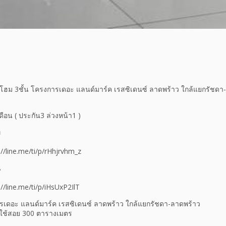
์โฮม 3ชั้น โครงการเดอะ แลนด์มาร์ค เรสซิเดนซ์ ลาดพร้าว ใกล้แยกรัชดา
ือน ( ประกัน3 ล่วงหน้า1 )
ท
://line.me/ti/p/rHhjrvhm_z
น
://line.me/ti/p/iHsUxP2IlT
รเดอะ แลนด์มาร์ค เรสซิเดนซ์ ลาดพร้าว ใกล้แยกรัชดา-ลาดพร้าว
นที่ใช้สอย 300 ตารางเมตร