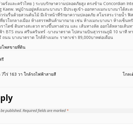
ัวผรั่งและครัวไทย ) ระบบรักษาความปลอดภัยสูง ตรงข้าม Concordian Inte
Kaew. หมุู่บ้านอยู่หลังเมกะบางนา มีประตูเข้า-ออกทางเมกะบางนาได้สะด
วร่มรื่นด้วยสวนต้นไม้ มีเจ้าหน้าที่รักษาความปลอดภัย สโมรสระว่ายน้ำ ฟิ
งเที่ยวใจกลางเมือง ห้างสรรพสินค้ามากมาย เช่น ห้างเมกะบางนา ห้างเซ็นท
พาราไดซ์ ดินทางสะดวก ทางขึ้นทางด่วน และ เส้นทางลัด ออกได้หลายเส้น
ฟฟ้า BTS ถนน ศรีนครินทร์ -บางนาตราด ไปสนามบินสุวรรณภูมิ 10 นาที
ี ถนน บางนาตราด ใกล้ห้างเมกะ ราคาเช่า 89,000บาทต่อเดือน
างโพสขายที่ดิน
รี
ก 7ไร่ 163 วา ใกล้รถไฟฟ้าสายสี
โกลเด
ply
 be published.
Required fields are marked
*