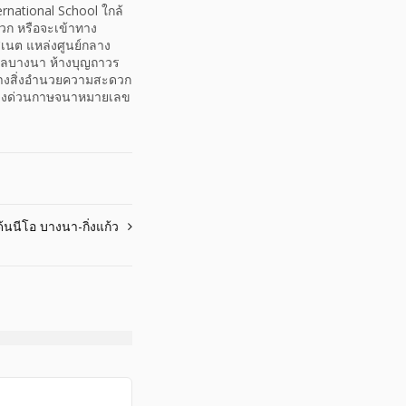
rnational School ใกล้
วก หรือจะเข้าทาง
สเนต แหล่งศูนย์กลาง
รัลบางนา ห้างบุญถาวร
ทางสิ่งอำนวยความสะดวก
 ทางด่วนกาษจนาหมายเลข
้นนีโอ บางนา-กิ่งแก้ว