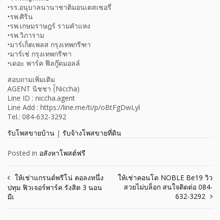
•รร.อนุบาลนานาชาติมอนเตสเซอรี่
•รพ.ศิริน
•รพ.เกษมราษฎร์ รามคำแหง
•รพ.วิภาราม
•มาร์เก็ตเพลส กรุงเทพกรีฑา
•มาร์เช่ กรุงเทพกรีฑา
•เดอะ พาร์ค ฟีลกู๊ดมอลล์
สอบถามเพิ่มเติม
AGENT นิชชา (์Niccha)
Line ID : niccha.agent
Line Add : https://line.me/ti/p/oBtFgDwLyl
Tel.: 084-632-3292
รับโพสขายบ้าน
|
รับจ้างโพสขายที่ดิน
Posted in
อสังหาโพสต์ฟรี
Post
ให้เช่าแกรนด์พรีโน่ คอลงหนึ่ง
ให้เช่าคอนโด NOBLE Be19 วิว
สวยไม่บล็อก สนใจติดต่อ 084-
ปทุม ฟิวเจอร์พาร์ค รังสิต 3 นอน
navigation
632-3292
มีเ