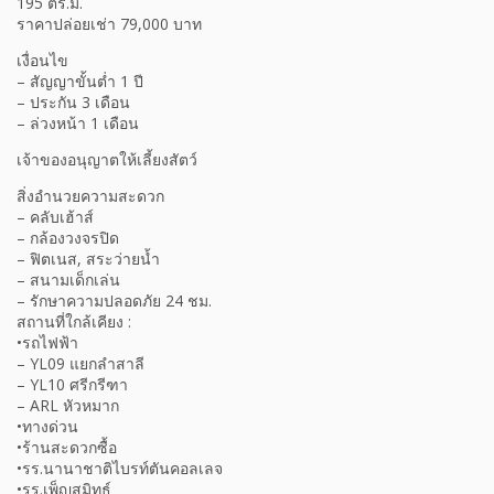
195 ตร.ม.
ราคาปล่อยเช่า 79,000 บาท
เงื่อนไข
– สัญญาขั้นต่ำ 1 ปี
– ประกัน 3 เดือน
– ล่วงหน้า 1 เดือน
เจ้าของอนุญาตให้เลี้ยงสัตว์
สิ่งอำนวยความสะดวก
– คลับเฮ้าส์
– กล้องวงจรปิด
– ฟิตเนส, สระว่ายน้ำ
– สนามเด็กเล่น
– รักษาความปลอดภัย 24 ชม.
สถานที่ใกล้เคียง :
•รถไฟฟ้า
– YL09 แยกลำสาลี
– YL10 ศรีกรีฑา
– ARL หัวหมาก
•ทางด่วน
•ร้านสะดวกซื้อ
•รร.นานาชาติไบรท์ตันคอลเลจ
•รร.เพ็ญสมิทธ์