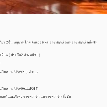
ดี่ยว 2ชั้น หมู่บ้านโกลเด้นเฮอริเทจ ราชพฤกษ์ ถนนราชพฤกษ์ ตลิ่งชัน
ดือน ( ประกัน2 ล่วงหน้า1 )
ท
://line.me/ti/p/rHhjrvhm_z
น
://line.me/ti/p/iHsUxP2IlT
านโกลเด้นเฮอริเทจ ราชพฤกษ์ ถนนราชพฤกษ์ ตลิ่งชัน