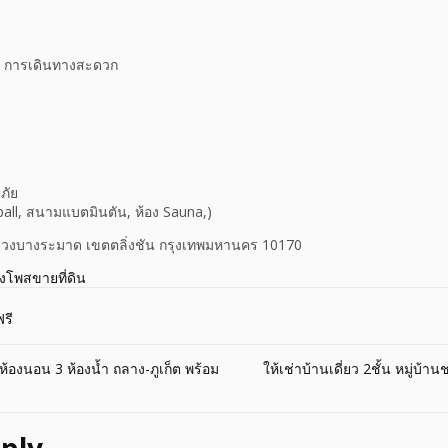
ู่ การเดินทางสะดวก
ภัย
ball, สนามแบตมินตัน, ห้อง Sauna,)
 แขวงบางระมาด เขตตลิ่งชัน กรุงเทพมหานคร 10170
างโพสขายที่ดิน
รี
้องนอน 3 ห้องน้ำ ถลาง-ภูเก็ต พร้อม
ให้เช่าบ้านเดี่ยว 2ชั้น หมู่บ้
ply