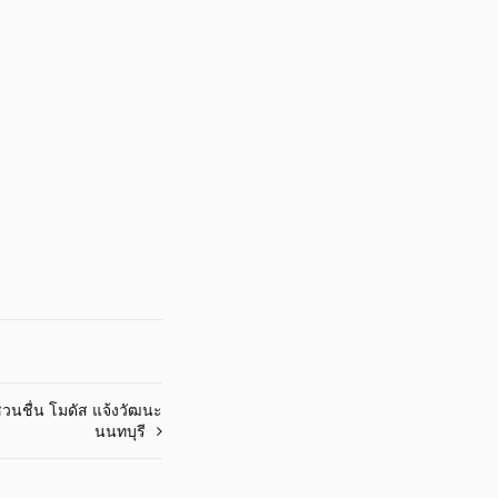
านชวนชื่น โมดัส แจ้งวัฒนะ
นนทบุรี