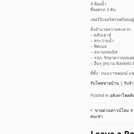
4 ห้องน้ำ
ที่จอดรถ 3 คัน
เฟอร์นิเจอร์ครบพร้อมอย
สิ่งอำนวยความสะดวก
– คลับเฮาส์
– สระว่ายน้ำ
– ฟิตเนส
– สนามเทนนิส
– รปภ. รักษาความปลอด
– อื่นๆ (สนาม Baskets 
ที่ตั้ง : ถนนราชพฤกษ์
รับโพสขายบ้าน
|
รับจ้
Posted in
อสังหาโพสต์ฟ
Post
ขายด่วนทาวน์โฮม 4 ห
คนเช่า
navigation
Leave a Re